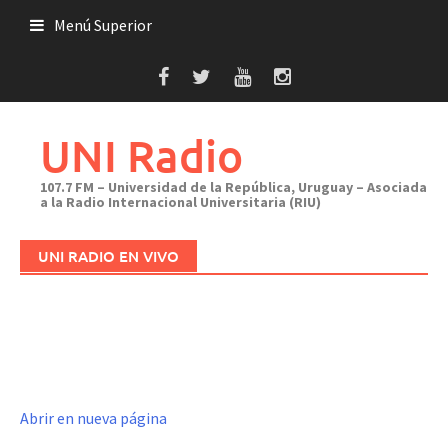
Saltar
Menú Superior
al
contenido
UNI Radio
107.7 FM – Universidad de la República, Uruguay – Asociada
a la Radio Internacional Universitaria (RIU)
UNI RADIO EN VIVO
Abrir en nueva página