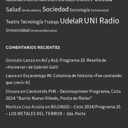
Sociedad
Salud
Sociología
Sindicalismo
Solidaridad
UNI Radio
UdelaR
Teatro
Tecnología
Trabajo
Universidad
Universo Alternativo
COMENTARIOS RECIENTES
Gonzalo Lanza
en
Así y Asá. Programa 10. Reseña de
«Homerar» de Gabriel Galli
Laura
en
Escaramujo #6: Columna de historia «Fue cantando
que crecí» #2
Silvana
en
Cientotrés PIM – Decimoprimer Programa, Ciclo
2024: “Barrio Nuevo Viñedo, Punta de Rieles”
Maritza Cruz Arzola
en
BILONGO – Ciclo 2024/Programa 25
– LOS METALES DEL TERROR – 2da. Parte