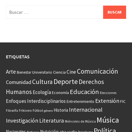
Buscar:
ETIQUETAS
Comunicación
Arte
Cine
Ciencia
Bienestar Universitario
Deporte
Cultura
Derechos
Comunidad
Educación
Humanos
Ecología
Economía
Elecciones
Extensión
Enfoques Interdisciplinarios
Entretenimiento
FIC
Internacional
Historia
Frikismo
Fútbol
Filosofía
género
Música
Investigación
Literatura
Miércoles de Música
Política
Nacionales
Nutrición
otra vuelta
Noticias
Periodismo