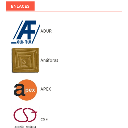
ENLACES
ADUR
Anáforas
APEX
CSE