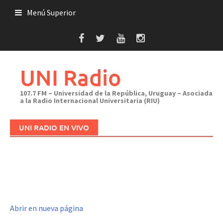
Saltar
Menú Superior
al
contenido
UNI Radio
107.7 FM – Universidad de la República, Uruguay – Asociada
a la Radio Internacional Universitaria (RIU)
UNI RADIO EN VIVO
Abrir en nueva página