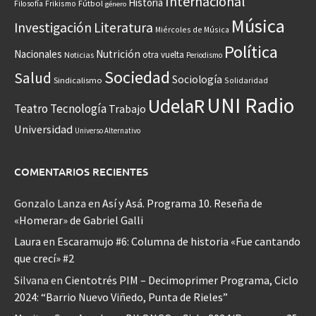
Internacional
Historia
Frikismo
Fútbol
Filosofía
género
Música
Investigación
Literatura
Miércoles de Música
Política
Nacionales
Nutrición
otra vuelta
Noticias
Periodismo
Sociedad
Salud
Sociología
Sindicalismo
Solidaridad
UNI Radio
UdelaR
Teatro
Tecnología
Trabajo
Universidad
Universo Alternativo
COMENTARIOS RECIENTES
Gonzalo Lanza
en
Así y Asá. Programa 10. Reseña de
«Homerar» de Gabriel Galli
Laura
en
Escaramujo #6: Columna de historia «Fue cantando
que crecí» #2
Silvana
en
Cientotrés PIM – Decimoprimer Programa, Ciclo
2024: “Barrio Nuevo Viñedo, Punta de Rieles”