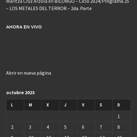
Maritza Cruz Arzola
en
BILONGO – Ciclo 2024/Programa 25
– LOS METALES DEL TERROR – 2da. Parte
AHORA EN VIVO
Abrir en nueva página
octubre 2023
L
M
X
J
V
S
D
1
2
3
4
5
6
7
8