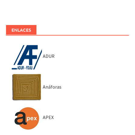
ENLACES
ADUR
Anáforas
APEX