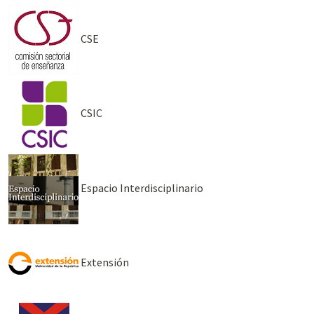
CSE
CSIC
Espacio Interdisciplinario
Extensión