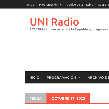
Saltar
Inicio
Programación
Archivo de la Palabra
Sobre N
al
contenido
UNI Radio
107.7 FM – Universidad de la República, Uruguay – 
INICIO
PROGRAMACIÓN
ARCHIVO DE
FECHA
OCTUBRE 17, 2023