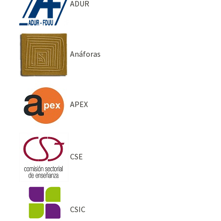
ADUR
Anáforas
APEX
CSE
CSIC