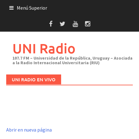
Saltar
Menú Superior
al
contenido
UNI Radio
107.7 FM – Universidad de la República, Uruguay – Asociada
a la Radio Internacional Universitaria (RIU)
UNI RADIO EN VIVO
Abrir en nueva página