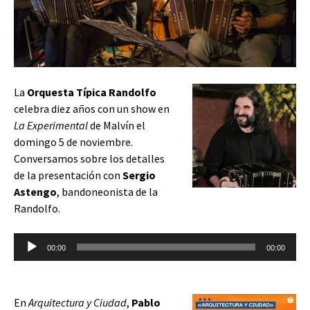
La
Orquesta Típica Randolfo
celebra diez años con un show en
La Experimental
de Malvín el
domingo 5 de noviembre.
Conversamos sobre los detalles
de la presentación con
Sergio
Astengo
, bandoneonista de la
Randolfo.
Reproductor
00:00
00:00
de
audio
En
Arquitectura y Ciudad
,
Pablo