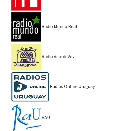
Radio Mundo Real
Radio VilardeVoz
Radios Online Uruguay
RAU