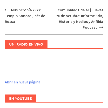
Musincronía 2×22:
Comunidad Udelar | Jueves
Navegación
Templo Sonoro, Inés de
26 de octubre: Informe SdR,
de
Rossa
Historia y Medios y Anfibia
entradas
Podcast
UNI RADIO EN VIVO
Abrir en nueva página
EN YOUTUBE