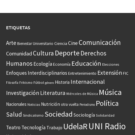
ETIQUETAS
Comunicación
Arte
Cine
Ciencia
Bienestar Universitario
Deporte
Cultura
Derechos
Comunidad
Educación
Humanos
Ecología
Economía
Elecciones
Extensión
Enfoques Interdisciplinarios
Entretenimiento
FIC
Internacional
Historia
Frikismo
Fútbol
Filosofía
género
Música
Investigación
Literatura
Miércoles de Música
Política
Nacionales
Nutrición
otra vuelta
Noticias
Periodismo
Sociedad
Salud
Sociología
Sindicalismo
Solidaridad
UNI Radio
UdelaR
Teatro
Tecnología
Trabajo