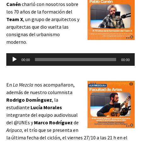
Canén
charló con nosotros sobre
los 70 años de la formación del
Team X
, un grupo de arquitectos y
arquitectas que dio vuelta las
consignas del urbanismo
moderno.
Reproductor
00:00
00:00
de
audio
En
La Mezcla
nos acompañaron,
además de nuestro columnista
Rodrigo Domínguez
, la
estudiante
Lucía Morales
integrante del equipo audiovisual
del @UNEs y
Marco Rodríguez
de
Aripuca,
el trío que se presenta en
la última fecha del ciclón, el viernes 27/10 a las 21 h en el