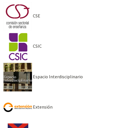
CSE
CSIC
Espacio Interdisciplinario
Extensión