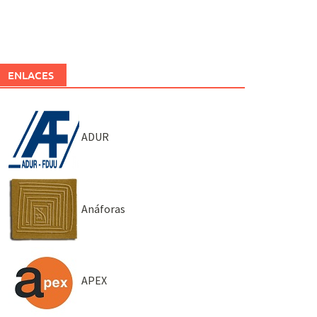
ENLACES
ADUR
Anáforas
APEX