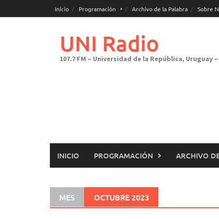
Saltar
Inicio
Programación
Archivo de la Palabra
Sobre N
al
contenido
UNI Radio
107.7 FM – Universidad de la República, Uruguay – 
INICIO
PROGRAMACIÓN
ARCHIVO DE
MES
OCTUBRE 2023