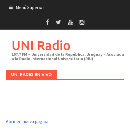
Saltar
Menú Superior
al
contenido
UNI Radio
107.7 FM – Universidad de la República, Uruguay – Asociada
a la Radio Internacional Universitaria (RIU)
UNI RADIO EN VIVO
Abrir en nueva página