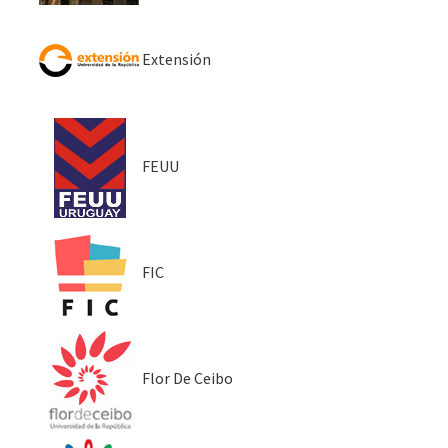
Extensión
FEUU
FIC
Flor De Ceibo