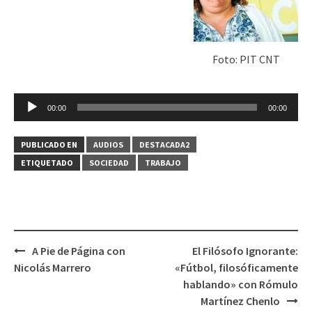
Foto: PIT CNT
Reproductor
de
00:00
00:00
audio
PUBLICADO EN
AUDIOS
DESTACADA2
ETIQUETADO
SOCIEDAD
TRABAJO
A Pie de Página con
El Filósofo Ignorante:
Navegación
Nicolás Marrero
«Fútbol, filosóficamente
de
hablando» con Rómulo
entradas
Martínez Chenlo