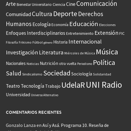
Comunicación
Arte
Cine
Ciencia
Bienestar Universitario
Deporte
Cultura
Derechos
Comunidad
Educación
Humanos
Ecología
Economía
Elecciones
Extensión
Enfoques Interdisciplinarios
Entretenimiento
FIC
Internacional
Historia
Frikismo
Fútbol
Filosofía
género
Música
Investigación
Literatura
Miércoles de Música
Política
Nacionales
Nutrición
otra vuelta
Noticias
Periodismo
Sociedad
Salud
Sociología
Sindicalismo
Solidaridad
UNI Radio
UdelaR
Teatro
Tecnología
Trabajo
Universidad
Universo Alternativo
COMENTARIOS RECIENTES
Gonzalo Lanza
en
Así y Asá. Programa 10. Reseña de