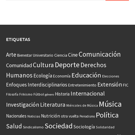
ETIQUETAS
Comunicación
Arte
Cine
Ciencia
Bienestar Universitario
Deporte
Cultura
Derechos
Comunidad
Educación
Humanos
Ecología
Economía
Elecciones
Extensión
Enfoques Interdisciplinarios
Entretenimiento
FIC
Internacional
Historia
Frikismo
Fútbol
Filosofía
género
Música
Investigación
Literatura
Miércoles de Música
Política
Nacionales
Nutrición
otra vuelta
Noticias
Periodismo
Sociedad
Salud
Sociología
Sindicalismo
Solidaridad