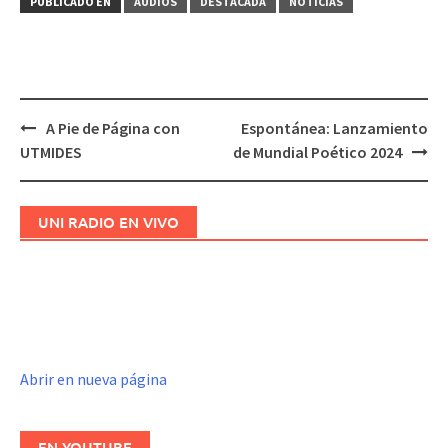
PUBLICADO EN
AUDIOS
DESTACADA
NOTICIAS
A Pie de Página con
Espontánea: Lanzamiento
Navegación
UTMIDES
de Mundial Poético 2024
de
entradas
UNI RADIO EN VIVO
Abrir en nueva página
EN YOUTUBE