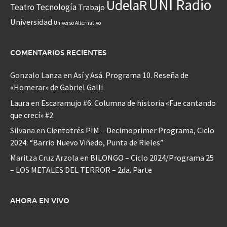
UNI Radio
UdelaR
Teatro
Tecnología
Trabajo
Universidad
Universo Alternativo
COMENTARIOS RECIENTES
Gonzalo Lanza
en
Así y Asá. Programa 10. Reseña de
«Homerar» de Gabriel Galli
Laura
en
Escaramujo #6: Columna de historia «Fue cantando
que crecí» #2
Silvana
en
Cientotrés PIM – Decimoprimer Programa, Ciclo
2024: “Barrio Nuevo Viñedo, Punta de Rieles”
Maritza Cruz Arzola
en
BILONGO – Ciclo 2024/Programa 25
– LOS METALES DEL TERROR – 2da. Parte
AHORA EN VIVO