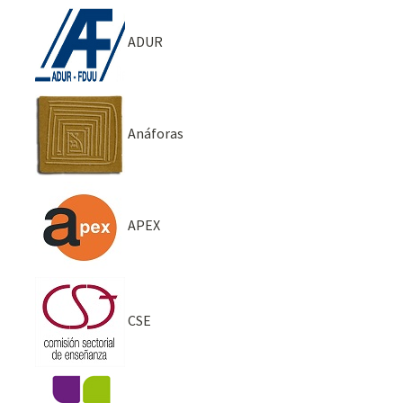
ADUR
Anáforas
APEX
CSE