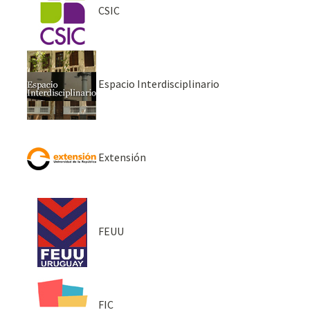
CSIC
Espacio Interdisciplinario
Extensión
FEUU
FIC