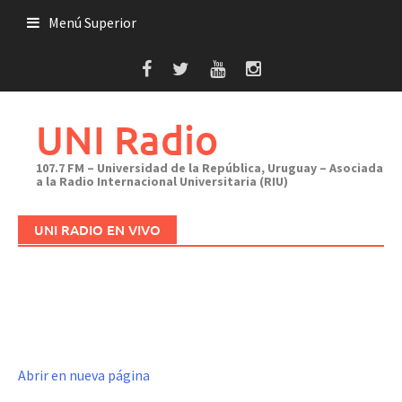
Saltar
Menú Superior
al
contenido
UNI Radio
107.7 FM – Universidad de la República, Uruguay – Asociada
a la Radio Internacional Universitaria (RIU)
UNI RADIO EN VIVO
Abrir en nueva página