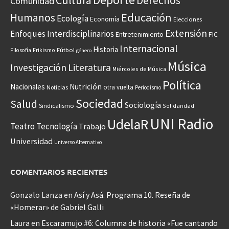
Cultura
Derechos
Comunidad
Educación
Humanos
Ecología
Economía
Elecciones
Extensión
Enfoques Interdisciplinarios
Entretenimiento
FIC
Internacional
Historia
Frikismo
Fútbol
Filosofía
género
Música
Investigación
Literatura
Miércoles de Música
Política
Nacionales
Nutrición
otra vuelta
Noticias
Periodismo
Sociedad
Salud
Sociología
Sindicalismo
Solidaridad
UNI Radio
UdelaR
Teatro
Tecnología
Trabajo
Universidad
Universo Alternativo
COMENTARIOS RECIENTES
Gonzalo Lanza
en
Así y Asá. Programa 10. Reseña de
«Homerar» de Gabriel Galli
Laura
en
Escaramujo #6: Columna de historia «Fue cantando