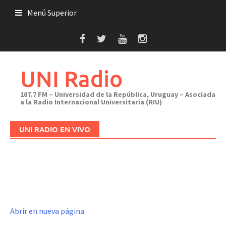
Saltar
Menú Superior
al
contenido
UNI Radio
107.7 FM – Universidad de la República, Uruguay – Asociada
a la Radio Internacional Universitaria (RIU)
UNI RADIO EN VIVO
Abrir en nueva página