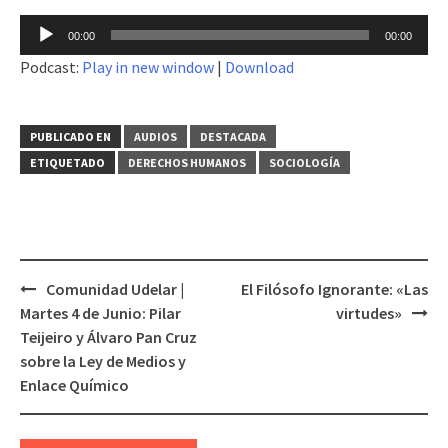
Reproductor
00:00
00:00
de
Podcast:
Play in new window
|
Download
audio
PUBLICADO EN
AUDIOS
DESTACADA
ETIQUETADO
DERECHOS HUMANOS
SOCIOLOGÍA
Comunidad Udelar |
El Filósofo Ignorante: «Las
Navegación
Martes 4 de Junio: Pilar
virtudes»
de
Teijeiro y Álvaro Pan Cruz
entradas
sobre la Ley de Medios y
Enlace Químico