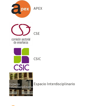
APEX
CSE
CSIC
Espacio Interdisciplinario