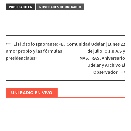
audio
PUBLICADO EN
NOVEDADES DE UNI RADIO
El Filósofo Ignorante: «El
Comunidad Udelar | Lunes 22
Navegación
amor propio y las fórmulas
de julio: O.T.R.A.S y
de
presidenciales»
MAS.TRAS, Aniversario
entradas
Udelar y Archivo El
Observador
UNI RADIO EN VIVO