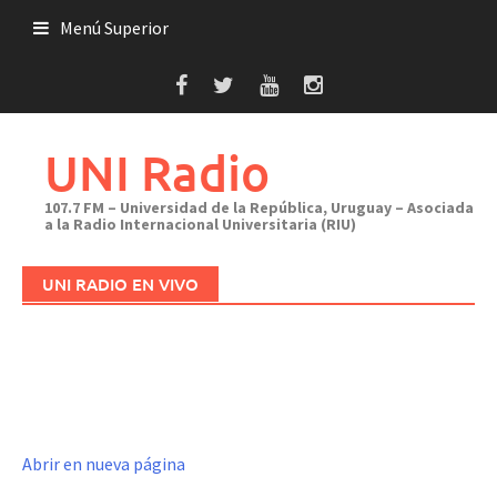
Saltar
Menú Superior
al
contenido
UNI Radio
107.7 FM – Universidad de la República, Uruguay – Asociada
a la Radio Internacional Universitaria (RIU)
UNI RADIO EN VIVO
Abrir en nueva página