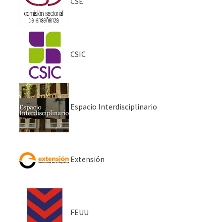
CSE
CSIC
Espacio Interdisciplinario
Extensión
FEUU