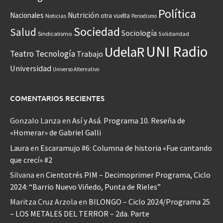
Política
Nacionales
Nutrición
otra vuelta
Noticias
Periodismo
Sociedad
Salud
Sociología
Sindicalismo
Solidaridad
UNI Radio
UdelaR
Teatro
Tecnología
Trabajo
Universidad
Universo Alternativo
COMENTARIOS RECIENTES
Gonzalo Lanza
en
Así y Asá. Programa 10. Reseña de
«Homerar» de Gabriel Galli
Laura
en
Escaramujo #6: Columna de historia «Fue cantando
que crecí» #2
Silvana
en
Cientotrés PIM – Decimoprimer Programa, Ciclo
2024: “Barrio Nuevo Viñedo, Punta de Rieles”
Maritza Cruz Arzola
en
BILONGO – Ciclo 2024/Programa 25
– LOS METALES DEL TERROR – 2da. Parte