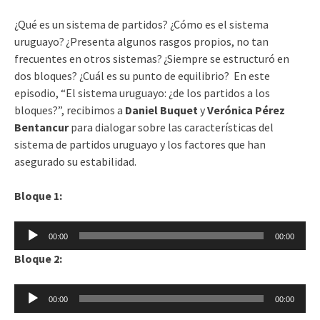
¿Qué es un sistema de partidos? ¿Cómo es el sistema
uruguayo? ¿Presenta algunos rasgos propios, no tan
frecuentes en otros sistemas? ¿Siempre se estructuró en
dos bloques? ¿Cuál es su punto de equilibrio?
En este
episodio, “El sistema uruguayo: ¿de los partidos a los
bloques?”, recibimos a
Daniel Buquet
y
Verónica Pérez
Bentancur
para dialogar sobre las características del
sistema de partidos uruguayo y los factores que han
asegurado su estabilidad.
Bloque 1:
Reproductor
00:00
00:00
de
Bloque 2:
audio
Reproductor
00:00
00:00
de