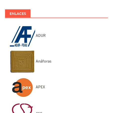
ENLACES
ADUR
Anáforas
APEX