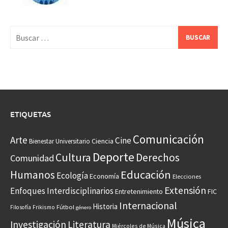
Buscar:
ETIQUETAS
Comunicación
Arte
Cine
Ciencia
Bienestar Universitario
Deporte
Cultura
Derechos
Comunidad
Educación
Humanos
Ecología
Economía
Elecciones
Extensión
Enfoques Interdisciplinarios
Entretenimiento
FIC
Internacional
Historia
Frikismo
Fútbol
Filosofía
género
Música
Investigación
Literatura
Miércoles de Música