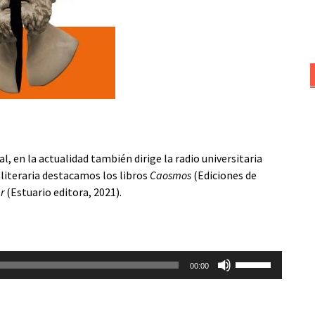
l, en la actualidad también dirige la radio universitaria
d literaria destacamos los libros
Caosmos
(Ediciones de
r
(Estuario editora, 2021).
Utiliza
00:00
las
teclas
de