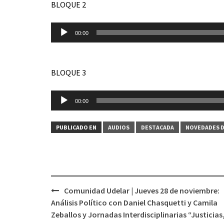
BLOQUE 2
Reproductor
00:00
de
audio
BLOQUE 3
Reproductor
00:00
de
audio
PUBLICADO EN
AUDIOS
DESTACADA
NOVEDADES D
Comunidad Udelar | Jueves 28 de noviembre:
Navegación
Análisis Político con Daniel Chasquetti y Camila
de
Zeballos y Jornadas Interdisciplinarias “Justicias
entradas