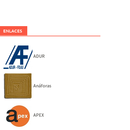
ENLACES
ADUR
Anáforas
APEX