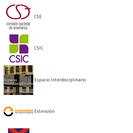
CSE
CSIC
Espacio Interdisciplinario
Extensión