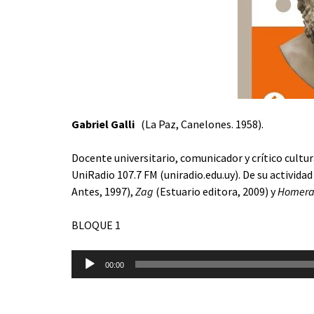
Gabriel Galli
(La Paz, Canelones. 1958).
Docente universitario, comunicador y crítico cultura
UniRadio 107.7 FM (uniradio.edu.uy). De su activida
Antes, 1997),
Zag
(Estuario editora, 2009) y
Homera
BLOQUE 1
Reproductor
00:00
de
audio