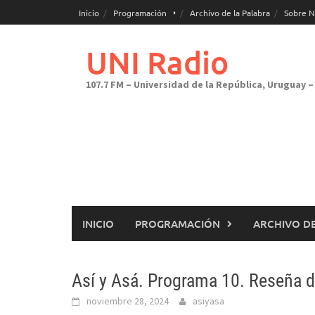
Saltar
Inicio
Programación
Archivo de la Palabra
Sobre N
al
contenido
UNI Radio
107.7 FM – Universidad de la República, Uruguay – 
INICIO
PROGRAMACIÓN
ARCHIVO DE
Así y Asá. Programa 10. Reseña d
noviembre 28, 2024
asiyasa