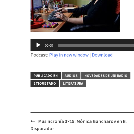
Reproductor
00:00
de
Podcast:
Play in new window
|
Download
audio
PUBLICADO EN
AUDIOS
NOVEDADES DE UNI RADIO
ETIQUETADO
LITERATURA
Musincronía 3×15: Mónica Gancharov en El
Navegación
Disparador
de