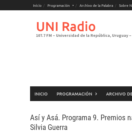
Saltar
Inicio
Programación
Archivo de la Palabra
Sobre N
al
contenido
UNI Radio
107.7 FM – Universidad de la República, Uruguay – 
INICIO
PROGRAMACIÓN
ARCHIVO DE
Así y Asá. Programa 9. Premios n
Silvia Guerra