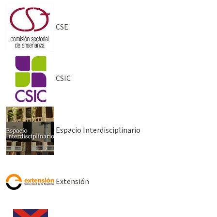
CSE
CSIC
Espacio Interdisciplinario
Extensión