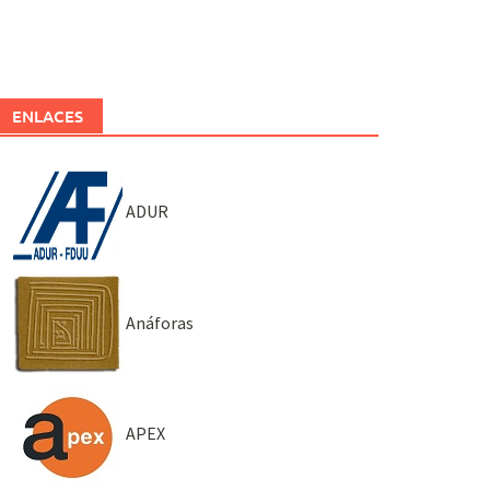
ENLACES
ADUR
Anáforas
APEX