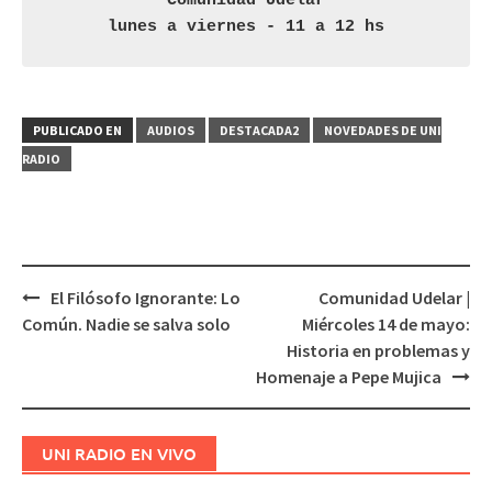
Comunidad Udelar
lunes a viernes - 11 a 12 hs
PUBLICADO EN
AUDIOS
DESTACADA2
NOVEDADES DE UNI
RADIO
El Filósofo Ignorante: Lo
Comunidad Udelar |
Navegación
Común. Nadie se salva solo
Miércoles 14 de mayo:
de
Historia en problemas y
entradas
Homenaje a Pepe Mujica
UNI RADIO EN VIVO