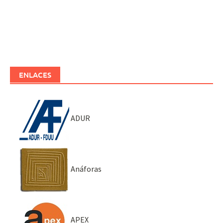
ENLACES
ADUR
Anáforas
APEX