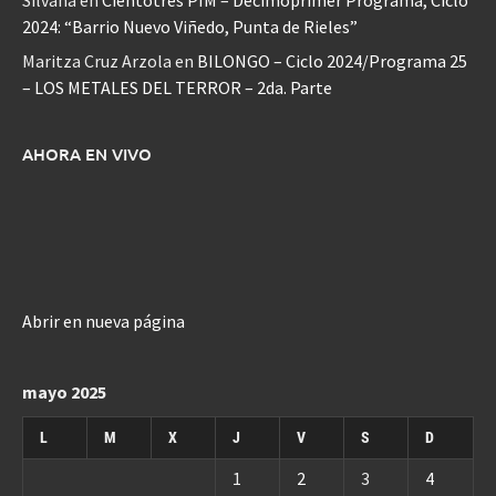
Silvana
en
Cientotrés PIM – Decimoprimer Programa, Ciclo
2024: “Barrio Nuevo Viñedo, Punta de Rieles”
Maritza Cruz Arzola
en
BILONGO – Ciclo 2024/Programa 25
– LOS METALES DEL TERROR – 2da. Parte
AHORA EN VIVO
Abrir en nueva página
mayo 2025
L
M
X
J
V
S
D
1
2
3
4