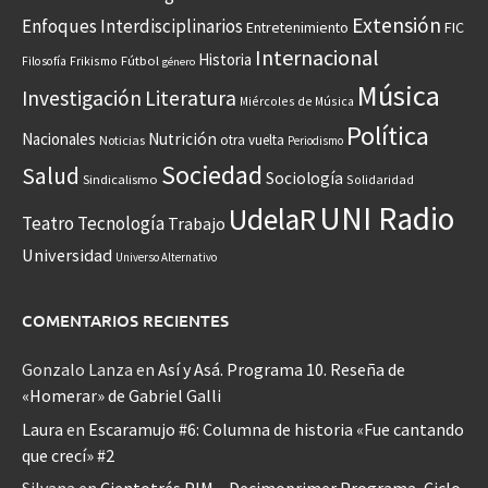
Extensión
Enfoques Interdisciplinarios
Entretenimiento
FIC
Internacional
Historia
Frikismo
Fútbol
Filosofía
género
Música
Investigación
Literatura
Miércoles de Música
Política
Nacionales
Nutrición
otra vuelta
Noticias
Periodismo
Sociedad
Salud
Sociología
Sindicalismo
Solidaridad
UNI Radio
UdelaR
Teatro
Tecnología
Trabajo
Universidad
Universo Alternativo
COMENTARIOS RECIENTES
Gonzalo Lanza
en
Así y Asá. Programa 10. Reseña de
«Homerar» de Gabriel Galli
Laura
en
Escaramujo #6: Columna de historia «Fue cantando
que crecí» #2