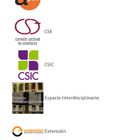
CSE
CSIC
Espacio Interdisciplinario
Extensión