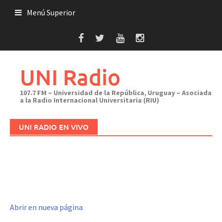
Saltar
Menú Superior
al
contenido
UNI Radio
107.7 FM – Universidad de la República, Uruguay – Asociada
a la Radio Internacional Universitaria (RIU)
UNI RADIO EN VIVO
Abrir en nueva página