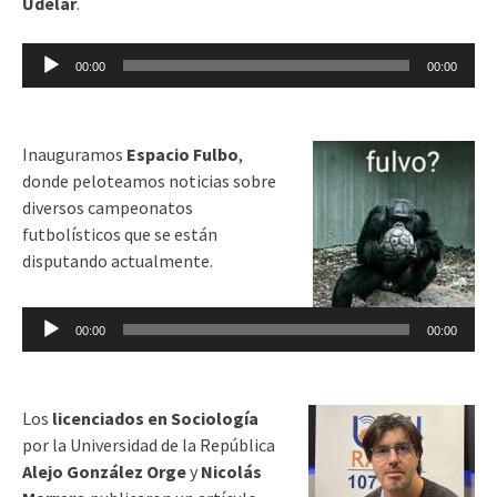
Udelar
.
Reproductor
00:00
00:00
de
audio
Inauguramos
Espacio Fulbo
,
donde peloteamos noticias sobre
diversos campeonatos
futbolísticos que se están
disputando actualmente.
Reproductor
00:00
00:00
de
audio
Los
licenciados en Sociología
por la Universidad de la República
Alejo González
Orge
y
Nicolás