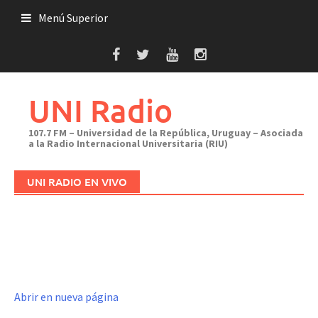
Saltar
Menú Superior
al
contenido
UNI Radio
107.7 FM – Universidad de la República, Uruguay – Asociada
a la Radio Internacional Universitaria (RIU)
UNI RADIO EN VIVO
Abrir en nueva página