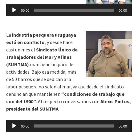
de
00:00
00:00
audio
La
industria pesquera uruguaya
está en conflicto
, y desde hace
casi un mes el
Sindicato Único de
Trabajadores del Mar y Afines
(SUNTMA)
mantiene un paro de
actividades. Bajo esa medida, más
de 50 barcos que se dedican a la
labor pesquera no salen al mar, ya que desde el sindicato
denuncian que mantienen
“condiciones de trabajo que
son del 1900”
. Al respecto conversamos con
Alexis Pintos,
presidente del SUNTMA
.
Reproductor
00:00
00:00
de
audio