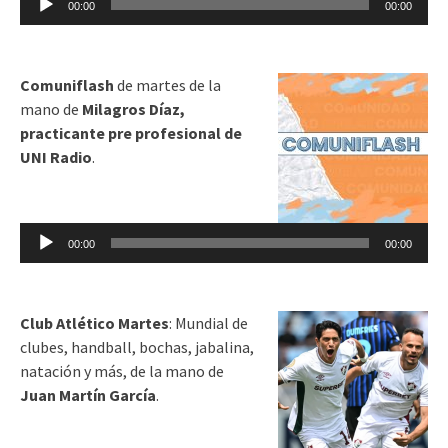
00:00
00:00
de
audio
Comuniflash
de martes de la
mano de
Milagros Díaz,
practicante pre profesional de
UNI Radio
.
Reproductor
de
00:00
00:00
audio
Club Atlético Martes
: Mundial de
clubes, handball, bochas, jabalina,
natación y más, de la mano de
Juan Martín García
.
Reproductor