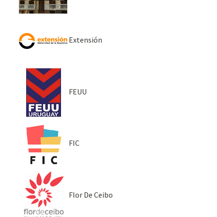
Extensión
FEUU
FIC
Flor De Ceibo