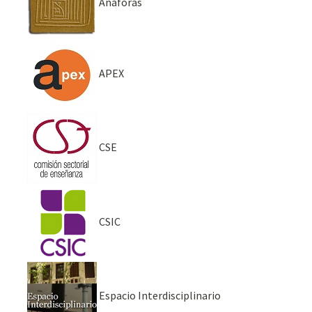
Anáforas
APEX
CSE
CSIC
Espacio Interdisciplinario