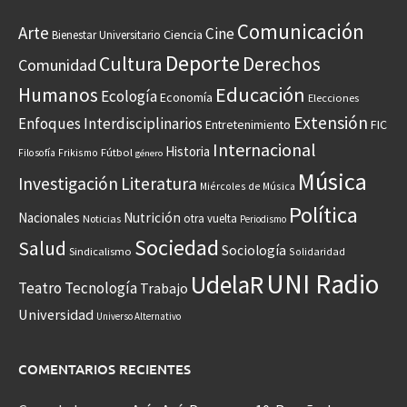
Comunicación
Arte
Cine
Ciencia
Bienestar Universitario
Deporte
Cultura
Derechos
Comunidad
Educación
Humanos
Ecología
Economía
Elecciones
Extensión
Enfoques Interdisciplinarios
Entretenimiento
FIC
Internacional
Historia
Frikismo
Fútbol
Filosofía
género
Música
Investigación
Literatura
Miércoles de Música
Política
Nacionales
Nutrición
otra vuelta
Noticias
Periodismo
Sociedad
Salud
Sociología
Sindicalismo
Solidaridad
UNI Radio
UdelaR
Teatro
Tecnología
Trabajo
Universidad
Universo Alternativo
COMENTARIOS RECIENTES