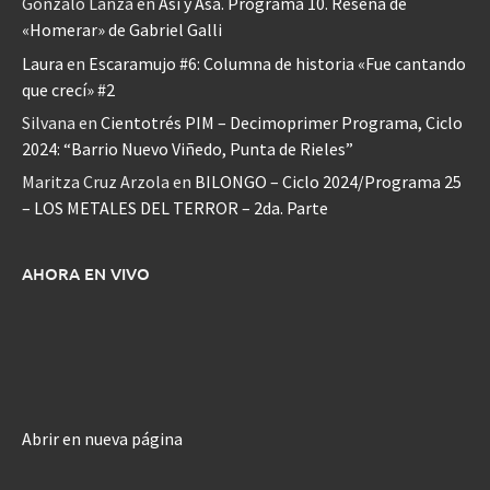
Gonzalo Lanza
en
Así y Asá. Programa 10. Reseña de
«Homerar» de Gabriel Galli
Laura
en
Escaramujo #6: Columna de historia «Fue cantando
que crecí» #2
Silvana
en
Cientotrés PIM – Decimoprimer Programa, Ciclo
2024: “Barrio Nuevo Viñedo, Punta de Rieles”
Maritza Cruz Arzola
en
BILONGO – Ciclo 2024/Programa 25
– LOS METALES DEL TERROR – 2da. Parte
AHORA EN VIVO
Abrir en nueva página