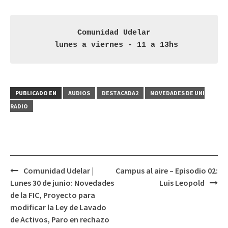
Comunidad Udelar

 lunes a viernes - 11 a 13hs
PUBLICADO EN
AUDIOS
DESTACADA2
NOVEDADES DE UNI
RADIO
Comunidad Udelar |
Campus al aire – Episodio 02:
Navegación
Lunes 30 de junio: Novedades
Luis Leopold
de
de la FIC, Proyecto para
entradas
modificar la Ley de Lavado
de Activos, Paro en rechazo