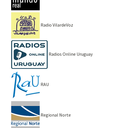
Radio VilardeVoz
Radios Online Uruguay
RAU
Regional Norte