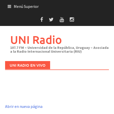
Saltar
Menú Superior
al
contenido
UNI Radio
107.7 FM – Universidad de la República, Uruguay – Asociada
a la Radio Internacional Universitaria (RIU)
UNI RADIO EN VIVO
Abrir en nueva página