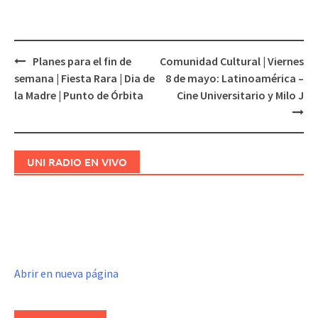
Planes para el fin de
Comunidad Cultural | Viernes
Navegación
semana | Fiesta Rara | Dia de
8 de mayo: Latinoamérica –
de
la Madre | Punto de Órbita
Cine Universitario y Milo J
entradas
UNI RADIO EN VIVO
Abrir en nueva página