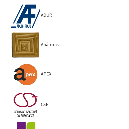
ADUR
Anáforas
APEX
CSE