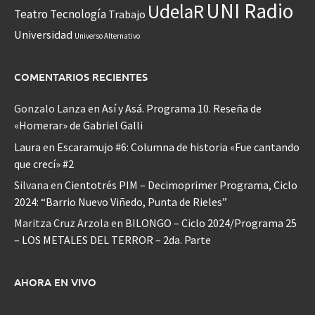
UNI Radio
UdelaR
Teatro
Tecnología
Trabajo
Universidad
Universo Alternativo
COMENTARIOS RECIENTES
Gonzalo Lanza
en
Así y Asá. Programa 10. Reseña de
«Homerar» de Gabriel Galli
Laura
en
Escaramujo #6: Columna de historia «Fue cantando
que crecí» #2
Silvana
en
Cientotrés PIM – Decimoprimer Programa, Ciclo
2024: “Barrio Nuevo Viñedo, Punta de Rieles”
Maritza Cruz Arzola
en
BILONGO – Ciclo 2024/Programa 25
– LOS METALES DEL TERROR – 2da. Parte
AHORA EN VIVO