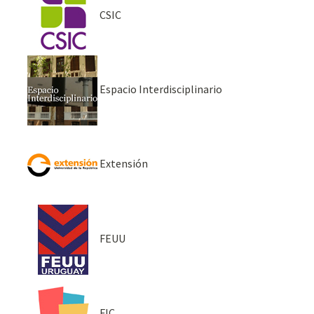
CSIC
Espacio Interdisciplinario
Extensión
FEUU
FIC