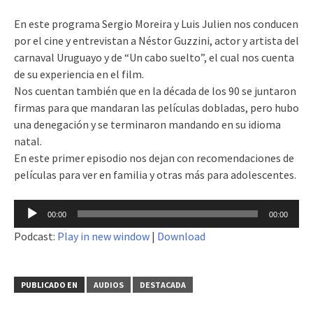
En este programa Sergio Moreira y Luis Julien nos conducen
por el cine y entrevistan a Néstor Guzzini, actor y artista del
carnaval Uruguayo y de “Un cabo suelto”, el cual nos cuenta
de su experiencia en el film.
Nos cuentan también que en la década de los 90 se juntaron
firmas para que mandaran las películas dobladas, pero hubo
una denegación y se terminaron mandando en su idioma
natal.
En este primer episodio nos dejan con recomendaciones de
películas para ver en familia y otras más para adolescentes.
Reproductor
00:00
00:00
de
Podcast:
Play in new window
|
Download
audio
PUBLICADO EN
AUDIOS
DESTACADA