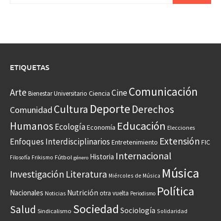
ETIQUETAS
Comunicación
Arte
Cine
Ciencia
Bienestar Universitario
Deporte
Cultura
Derechos
Comunidad
Educación
Humanos
Ecología
Economía
Elecciones
Extensión
Enfoques Interdisciplinarios
Entretenimiento
FIC
Internacional
Historia
Frikismo
Fútbol
Filosofía
género
Música
Investigación
Literatura
Miércoles de Música
Política
Nacionales
Nutrición
otra vuelta
Noticias
Periodismo
Sociedad
Salud
Sociología
Sindicalismo
Solidaridad