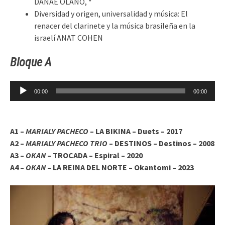
DANAE OLANO, *
Diversidad y origen, universalidad y música: El
renacer del clarinete y la música brasileña en la
israelí ANAT COHEN
Bloque A
Reproductor
00:00
00:00
de
audio
A1 –
MARIALY PACHECO
– LA BIKINA – Duets – 2017
A2 –
MARIALY PACHECO TRIO
– DESTINOS – Destinos – 2008
A3 –
OKAN
– TROCADA – Espiral – 2020
A4 –
OKAN
– LA REINA DEL NORTE – Okantomi – 2023