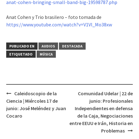
anat-cohen-bringing-small-band-big-19598787.php
Anat Cohen y Trio brasilero – foto tomada de
https://www.youtube.com/watch?v=V1Vl_Mo38xw
PUBLICADO EN
AUDIOS
DESTACADA
ETIQUETADO
MÚSICA
Caleidoscopio de la
Comunidad Udelar | 22 de
Navegación
Ciencia | Miércoles 17 de
junio: Profesionales
de
junio: José Meléndez y Juan
Independientes en defensa
entradas
Cocaro
de la Caja, Negociaciones
entre EEUU e Irán, Historia en
Problemas