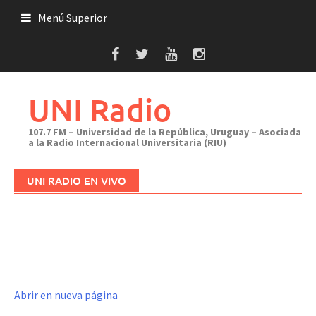
Saltar
Menú Superior
al
contenido
UNI Radio
107.7 FM – Universidad de la República, Uruguay – Asociada
a la Radio Internacional Universitaria (RIU)
UNI RADIO EN VIVO
Abrir en nueva página