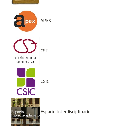
APEX
CSE
CSIC
Espacio Interdisciplinario