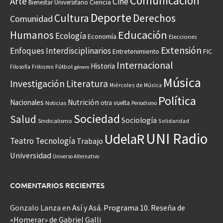
Comunicación
Arte
Cine
Ciencia
Bienestar Universitario
Deporte
Cultura
Derechos
Comunidad
Educación
Humanos
Ecología
Economía
Elecciones
Extensión
Enfoques Interdisciplinarios
Entretenimiento
FIC
Internacional
Historia
Frikismo
Fútbol
Filosofía
género
Música
Investigación
Literatura
Miércoles de Música
Política
Nacionales
Nutrición
otra vuelta
Noticias
Periodismo
Sociedad
Salud
Sociología
Sindicalismo
Solidaridad
UNI Radio
UdelaR
Teatro
Tecnología
Trabajo
Universidad
Universo Alternativo
COMENTARIOS RECIENTES
Gonzalo Lanza
en
Así y Asá. Programa 10. Reseña de
«Homerar» de Gabriel Galli