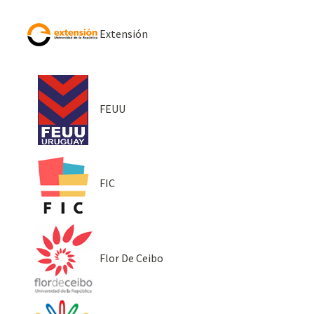
Extensión
FEUU
FIC
Flor De Ceibo