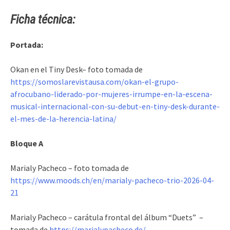
Ficha técnica:
Portada:
Okan en el Tiny Desk– foto tomada de
https://somoslarevistausa.com/okan-el-grupo-
afrocubano-liderado-por-mujeres-irrumpe-en-la-escena-
musical-internacional-con-su-debut-en-tiny-desk-durante-
el-mes-de-la-herencia-latina/
Bloque A
Marialy Pacheco – foto tomada de
https://www.moods.ch/en/marialy-pacheco-trio-2026-04-
21
Marialy Pacheco – carátula frontal del álbum “Duets” –
tomada de
https://marialypacheco.de/