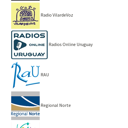
Radio VilardeVoz
Radios Online Uruguay
RAU
Regional Norte