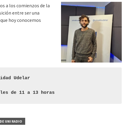
para
os a los comienzos de la
aumentar
sición entre ser una
o
lo que hoy conocemos
disminuir
el
volumen.
nidad Udelar
oles de 11 a 13 horas
DE UNI RADIO