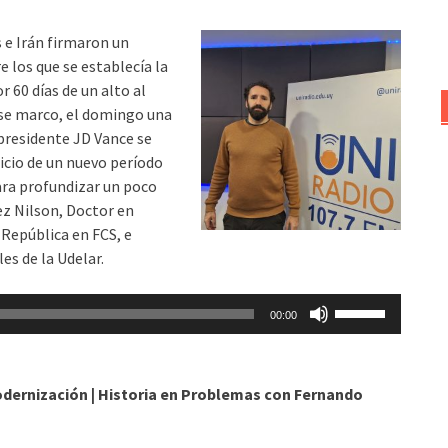
flecha
arriba/abajo
 e Irán firmaron un
para
los que se establecía la
aumentar
 60 días de un alto al
o
 ese marco, el domingo una
disminuir
presidente JD Vance se
el
nicio de un nuevo período
volumen.
ara profundizar un poco
z Nilson, Doctor en
 República en FCS, e
es de la Udelar.
Utiliza
00:00
las
teclas
de
odernización | Historia en Problemas con Fernando
flecha
arriba/abajo