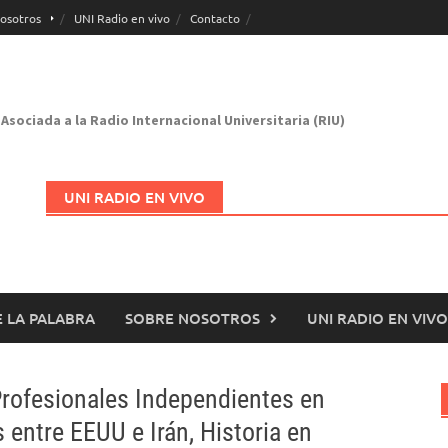
osotros
UNI Radio en vivo
Contacto
Asociada a la Radio Internacional Universitaria (RIU)
UNI RADIO EN VIVO
 LA PALABRA
SOBRE NOSOTROS
UNI RADIO EN VIVO
Abrir en nueva página
Profesionales Independientes en
 entre EEUU e Irán, Historia en