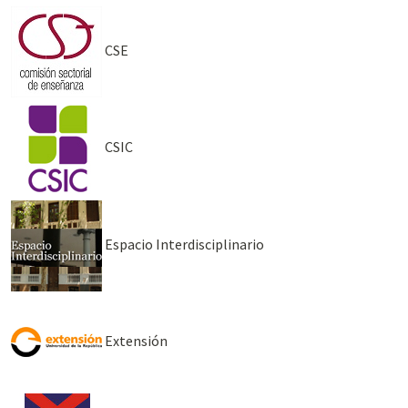
CSE
CSIC
Espacio Interdisciplinario
Extensión