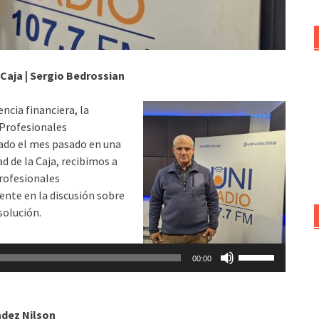
Caja | Sergio Bedrossian
ncia financiera, la
 Profesionales
tado el mes pasado en una
d de la Caja, recibimos a
Profesionales
ente en la discusión sobre
 solución.
Utiliza
00:00
las
teclas
de
ndez Nilson