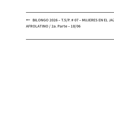
BILONGO 2026 – T.5/P. # 07 – MUJERES EN EL JA
Navegación
AFROLATINO / 2a. Parte – 18/06
de
entradas