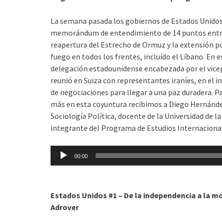
La semana pasada los gobiernos de Estados Unidos
memorándum de entendimiento de 14 puntos entre 
reapertura del Estrecho de Ormuz y la extensión por
fuego en todos los frentes, incluído el Líbano. En
delegación estadounidense encabezada por el vice
reunió en Suiza con representantes iraníes, en el i
de negociaciones para llegar a una paz duradera. P
más en esta coyuntura recibimos a Diego Hernánde
Sociología Política, docente de la Universidad de la
integrante del Programa de Estudios Internacional
Reproductor
00:00
de
audio
Estados Unidos #1 – De la independencia a la m
Adrover