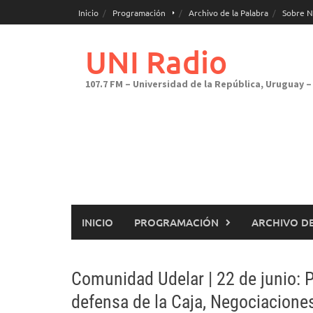
Saltar
Inicio
Programación
Archivo de la Palabra
Sobre N
al
contenido
UNI Radio
107.7 FM – Universidad de la República, Uruguay – 
INICIO
PROGRAMACIÓN
ARCHIVO DE
Comunidad Udelar | 22 de junio: 
defensa de la Caja, Negociaciones