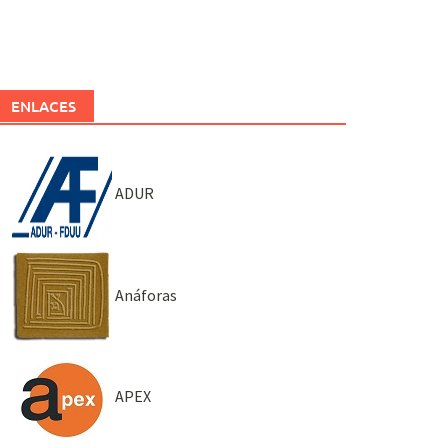
ENLACES
ADUR
Anáforas
APEX