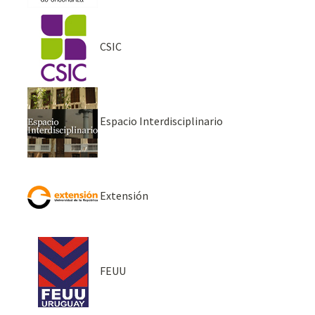
CSIC
Espacio Interdisciplinario
Extensión
FEUU