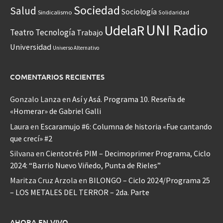
Sociedad
Salud
Sociología
Sindicalismo
Solidaridad
UNI Radio
UdelaR
Teatro
Tecnología
Trabajo
Universidad
Universo Alternativo
COMENTARIOS RECIENTES
Gonzalo Lanza
en
Así y Asá. Programa 10. Reseña de
«Homerar» de Gabriel Galli
Laura
en
Escaramujo #6: Columna de historia «Fue cantando
que crecí» #2
Silvana
en
Cientotrés PIM – Decimoprimer Programa, Ciclo
2024: “Barrio Nuevo Viñedo, Punta de Rieles”
Maritza Cruz Arzola
en
BILONGO – Ciclo 2024/Programa 25
– LOS METALES DEL TERROR – 2da. Parte
AHORA EN VIVO