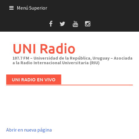
Saltar
Menú Superior
al
contenido
UNI Radio
107.7 FM – Universidad de la República, Uruguay – Asociada
a la Radio Internacional Universitaria (RIU)
UNI RADIO EN VIVO
Abrir en nueva página