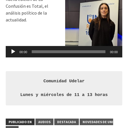
Confusión es Total, el
análisis político de la
actualidad.
Reproductor
de
audio
00:00
00:00
Comunidad Udelar
Lunes y miércoles de 11 a 13 horas
PUBLICADO EN
AUDIOS
DESTACADA
NOVEDADES DE UNI