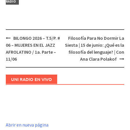
RADIO
BILONGO 2026 – T.5/P. #
Filosofía Para No Dormir La
Navegación
06 – MUJERES EN EL JAZZ
Siesta | 15 de junio: ¿Qué es la
de
AFROLATINO / 1a. Parte –
filosofía del lenguaje? | Con
entradas
11/06
Ana Clara Polakof
UNI RADIO EN VIVO
Abrir en nueva página