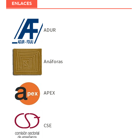
ENLACES
ADUR
Anáforas
APEX
CSE