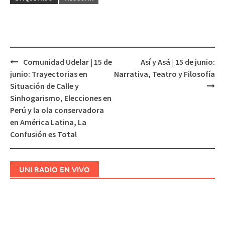
Comunidad Udelar | 15 de
Así y Asá | 15 de junio:
Navegación
junio: Trayectorias en
Narrativa, Teatro y Filosofía
de
Situación de Calle y
entradas
Sinhogarismo, Elecciones en
Perú y la ola conservadora
en América Latina, La
Confusión es Total
UNI RADIO EN VIVO