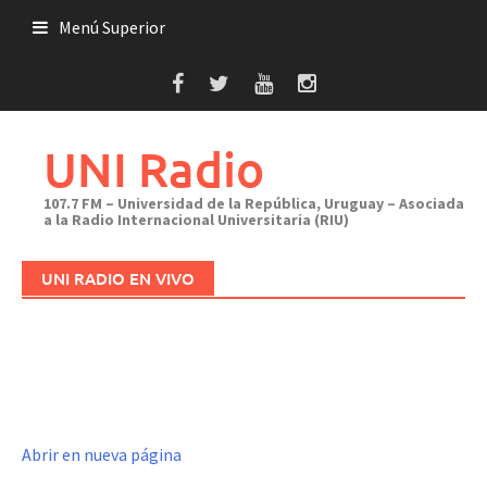
Saltar
Menú Superior
al
contenido
UNI Radio
107.7 FM – Universidad de la República, Uruguay – Asociada
a la Radio Internacional Universitaria (RIU)
UNI RADIO EN VIVO
Abrir en nueva página