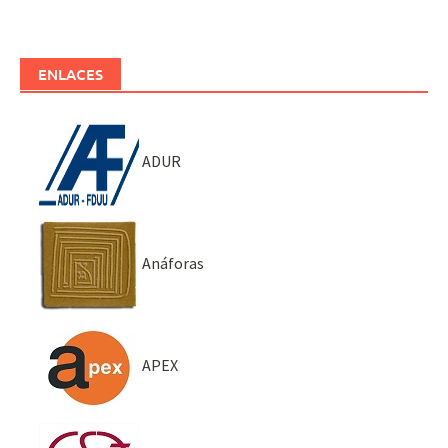
ENLACES
ADUR
Anáforas
APEX