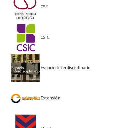
CSE
CSIC
Espacio Interdisciplinario
Extensión