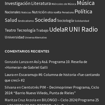
Música
Investigación
Literatura
Miércoles de Música
Política
Nacionales
Nutrición
otra vuelta
Noticias
Periodismo
Sociedad
Salud
Sociología
Sindicalismo
Solidaridad
UNI Radio
UdelaR
Teatro
Tecnología
Trabajo
Universidad
Universo Alternativo
COMENTARIOS RECIENTES
Gonzalo Lanza
en
Así y Asá. Programa 10. Reseña de
«Homerar» de Gabriel Galli
Laura
en
Escaramujo #6: Columna de historia «Fue cantando
que crecí» #2
Silvana
en
Cientotrés PIM – Decimoprimer Programa, Ciclo
2024: “Barrio Nuevo Viñedo, Punta de Rieles”
Maritza Cruz Arzola
en
BILONGO – Ciclo 2024/Programa 25