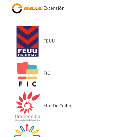
Extensión
FEUU
FIC
Flor De Ceibo