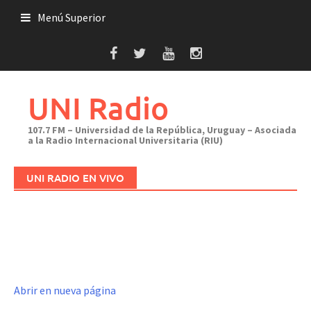
Saltar
Menú Superior
al
contenido
UNI Radio
107.7 FM – Universidad de la República, Uruguay – Asociada
a la Radio Internacional Universitaria (RIU)
UNI RADIO EN VIVO
Abrir en nueva página