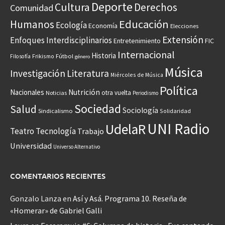
Deporte
Cultura
Derechos
Comunidad
Educación
Humanos
Ecología
Economía
Elecciones
Extensión
Enfoques Interdisciplinarios
Entretenimiento
FIC
Internacional
Historia
Frikismo
Fútbol
Filosofía
género
Música
Investigación
Literatura
Miércoles de Música
Política
Nacionales
Nutrición
otra vuelta
Noticias
Periodismo
Sociedad
Salud
Sociología
Sindicalismo
Solidaridad
UNI Radio
UdelaR
Teatro
Tecnología
Trabajo
Universidad
Universo Alternativo
COMENTARIOS RECIENTES
Gonzalo Lanza
en
Así y Asá. Programa 10. Reseña de
«Homerar» de Gabriel Galli