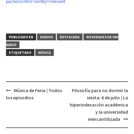
pacheco.html?sortBy=relevant
PUBLICADO EN
AUDIOS
DESTACADA
NOVEDADES DE UNI
RADIO
ETIQUETADO
MÚSICA
Música de Feria | Todos
Filosofía para no dormir la
Navegación
los episodios
siesta: 6 de julio | La
de
hiperindexación académica
entradas
y la universidad
mercantilizada