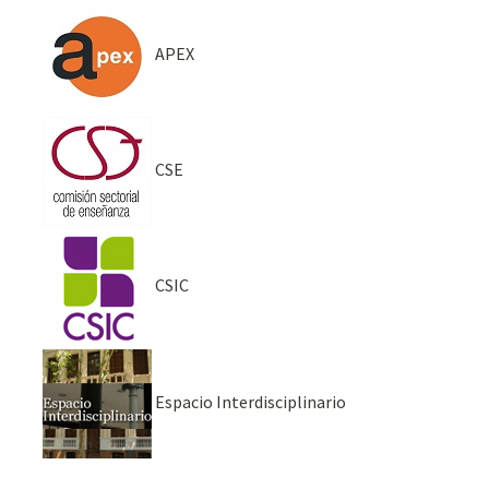
APEX
CSE
CSIC
Espacio Interdisciplinario