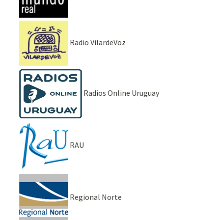
Radio VilardeVoz
Radios Online Uruguay
RAU
Regional Norte