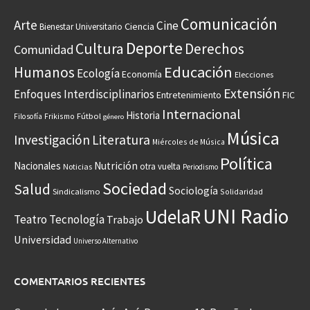
Comunicación
Arte
Cine
Ciencia
Bienestar Universitario
Deporte
Cultura
Derechos
Comunidad
Educación
Humanos
Ecología
Economía
Elecciones
Extensión
Enfoques Interdisciplinarios
Entretenimiento
FIC
Internacional
Historia
Frikismo
Fútbol
Filosofía
género
Música
Investigación
Literatura
Miércoles de Música
Política
Nacionales
Nutrición
otra vuelta
Noticias
Periodismo
Sociedad
Salud
Sociología
Sindicalismo
Solidaridad
UNI Radio
UdelaR
Teatro
Tecnología
Trabajo
Universidad
Universo Alternativo
COMENTARIOS RECIENTES