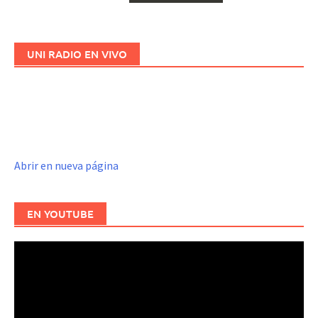
entradas
UNI RADIO EN VIVO
Abrir en nueva página
EN YOUTUBE