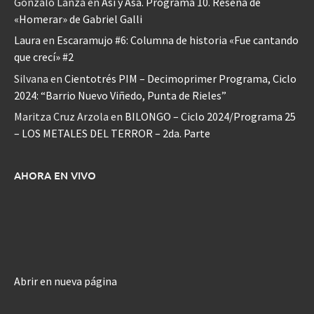
Gonzalo Lanza
en
Así y Asá. Programa 10. Reseña de
«Homerar» de Gabriel Galli
Laura
en
Escaramujo #6: Columna de historia «Fue cantando
que crecí» #2
Silvana
en
Cientotrés PIM – Decimoprimer Programa, Ciclo
2024: “Barrio Nuevo Viñedo, Punta de Rieles”
Maritza Cruz Arzola
en
BILONGO – Ciclo 2024/Programa 25
– LOS METALES DEL TERROR – 2da. Parte
AHORA EN VIVO
Abrir en nueva página