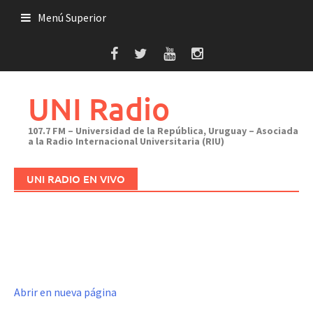
Saltar
Menú Superior
al
contenido
UNI Radio
107.7 FM – Universidad de la República, Uruguay – Asociada
a la Radio Internacional Universitaria (RIU)
UNI RADIO EN VIVO
Abrir en nueva página