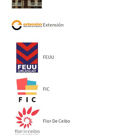
Extensión
FEUU
FIC
Flor De Ceibo