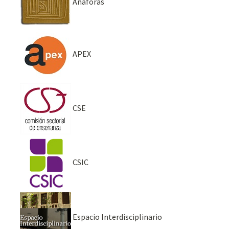
Anáforas
APEX
CSE
CSIC
Espacio Interdisciplinario