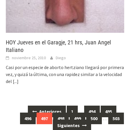
HOY Jueves en el Garagje, 21 hrs, Juan Angel
Italiano
noviembre 25, 2010
Diego
Casi por un especie de aborto hertziano llegará por primera
vez, y quizá la última, con una rapidez similar a la velocidad
del
[...]
Anteriores
1
…
494
495
Ir
496
497
498
499
500
…
503
a
Siguientes
las