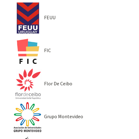
FEUU
FIC
Flor De Ceibo
Grupo Montevideo