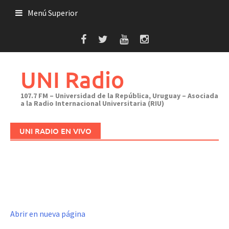
Saltar
Menú Superior
al
contenido
UNI Radio
107.7 FM – Universidad de la República, Uruguay – Asociada
a la Radio Internacional Universitaria (RIU)
UNI RADIO EN VIVO
Abrir en nueva página