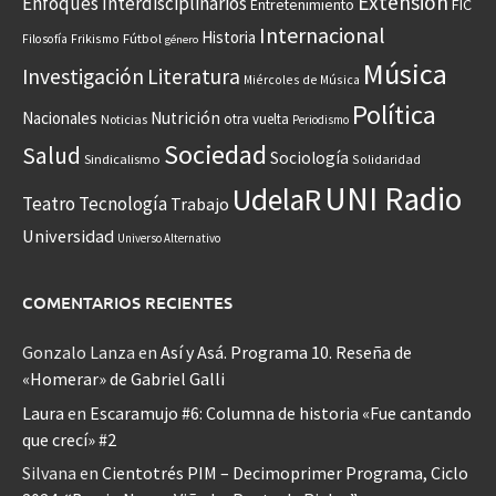
Extensión
Enfoques Interdisciplinarios
Entretenimiento
FIC
Internacional
Historia
Frikismo
Fútbol
Filosofía
género
Música
Investigación
Literatura
Miércoles de Música
Política
Nacionales
Nutrición
otra vuelta
Noticias
Periodismo
Sociedad
Salud
Sociología
Sindicalismo
Solidaridad
UNI Radio
UdelaR
Teatro
Tecnología
Trabajo
Universidad
Universo Alternativo
COMENTARIOS RECIENTES
Gonzalo Lanza
en
Así y Asá. Programa 10. Reseña de
«Homerar» de Gabriel Galli
Laura
en
Escaramujo #6: Columna de historia «Fue cantando
que crecí» #2
Silvana
en
Cientotrés PIM – Decimoprimer Programa, Ciclo