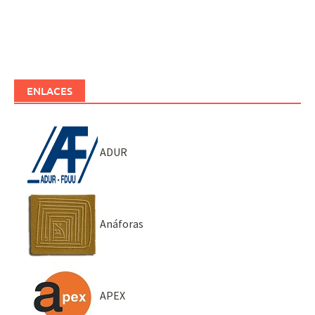
ENLACES
ADUR
Anáforas
APEX