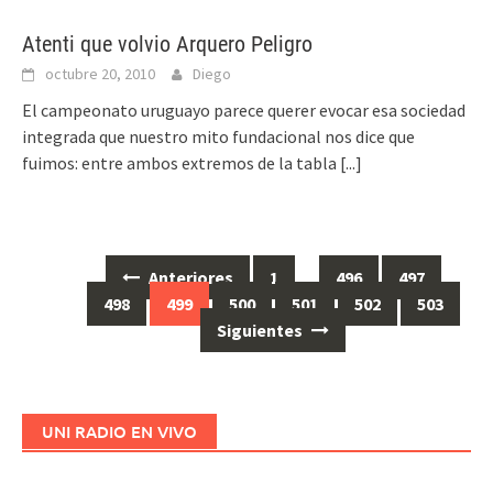
Atenti que volvio Arquero Peligro
octubre 20, 2010
Diego
El campeonato uruguayo parece querer evocar esa sociedad
integrada que nuestro mito fundacional nos dice que
fuimos: entre ambos extremos de la tabla
[...]
Anteriores
1
…
496
497
Ir
498
499
500
501
502
503
a
Siguientes
las
entradas
UNI RADIO EN VIVO