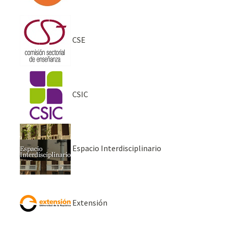
CSE
CSIC
Espacio Interdisciplinario
Extensión