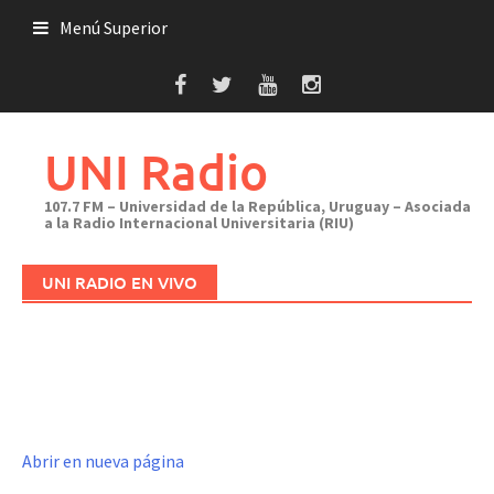
Saltar
Menú Superior
al
contenido
UNI Radio
107.7 FM – Universidad de la República, Uruguay – Asociada
a la Radio Internacional Universitaria (RIU)
UNI RADIO EN VIVO
Abrir en nueva página