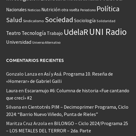
Política
Nacionales
Nutrición
otra vuelta
Noticias
Periodismo
Sociedad
Salud
Sociología
Sindicalismo
Solidaridad
UNI Radio
UdelaR
Teatro
Tecnología
Trabajo
Universidad
Universo Alternativo
COMENTARIOS RECIENTES
Gonzalo Lanza
en
Así y Asá. Programa 10. Reseña de
«Homerar» de Gabriel Galli
Laura
en
Escaramujo #6: Columna de historia «Fue cantando
que crecí» #2
Silvana
en
Cientotrés PIM – Decimoprimer Programa, Ciclo
2024: “Barrio Nuevo Viñedo, Punta de Rieles”
Maritza Cruz Arzola
en
BILONGO – Ciclo 2024/Programa 25
– LOS METALES DEL TERROR – 2da. Parte