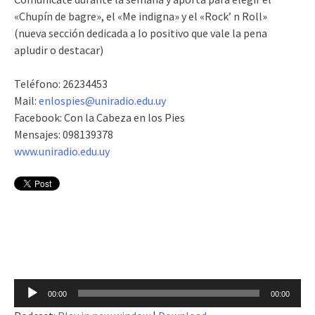
«Chupín de bagre», el «Me indigna» y el «Rock’ n Roll»
(nueva sección dedicada a lo positivo que vale la pena
apludir o destacar)
Teléfono: 26234453
Mail:
enlospies@uniradio.edu.uy
Facebook: Con la Cabeza en los Pies
Mensajes: 098139378
www.uniradio.edu.uy
Reproductor
00:00
00:00
de