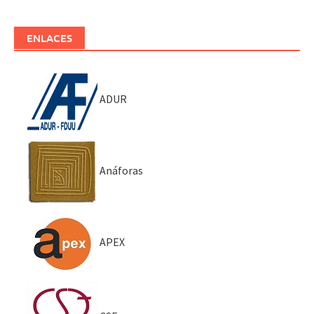
ENLACES
ADUR
Anáforas
APEX