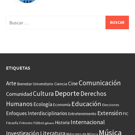
Buscar:
ETIQUETAS
Comunicación
Arte
Cine
Ciencia
Bienestar Universitario
Deporte
Cultura
Derechos
Comunidad
Educación
Humanos
Ecología
Economía
Elecciones
Extensión
Enfoques Interdisciplinarios
Entretenimiento
FIC
Internacional
Historia
Frikismo
Fútbol
Filosofía
género
Música
Investigación
Literatura
Miércoles de Música