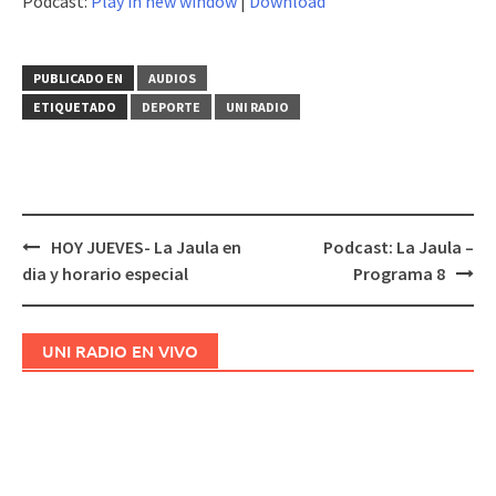
Podcast:
Play in new window
|
Download
audio
PUBLICADO EN
AUDIOS
ETIQUETADO
DEPORTE
UNI RADIO
HOY JUEVES- La Jaula en
Podcast: La Jaula –
Navegación
dia y horario especial
Programa 8
de
entradas
UNI RADIO EN VIVO