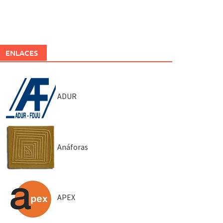
ENLACES
ADUR
Anáforas
APEX