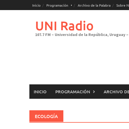
Saltar
Inicio
Programación
Archivo de la Palabra
Sobre N
al
contenido
UNI Radio
107.7 FM – Universidad de la República, Uruguay – 
INICIO
PROGRAMACIÓN
ARCHIVO DE
ECOLOGÍA