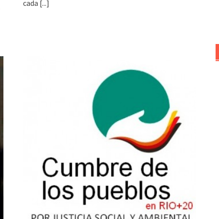
cada
[...]
s