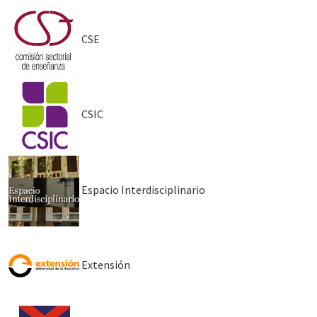
CSE
CSIC
Espacio Interdisciplinario
Extensión