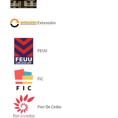
Extensión
FEUU
FIC
Flor De Ceibo