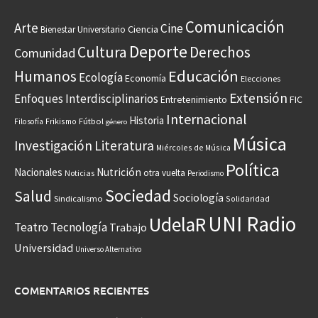
Comunicación
Arte
Cine
Ciencia
Bienestar Universitario
Deporte
Cultura
Derechos
Comunidad
Educación
Humanos
Ecología
Economía
Elecciones
Extensión
Enfoques Interdisciplinarios
Entretenimiento
FIC
Internacional
Historia
Frikismo
Fútbol
Filosofía
género
Música
Investigación
Literatura
Miércoles de Música
Política
Nacionales
Nutrición
otra vuelta
Noticias
Periodismo
Sociedad
Salud
Sociología
Sindicalismo
Solidaridad
UNI Radio
UdelaR
Teatro
Tecnología
Trabajo
Universidad
Universo Alternativo
COMENTARIOS RECIENTES