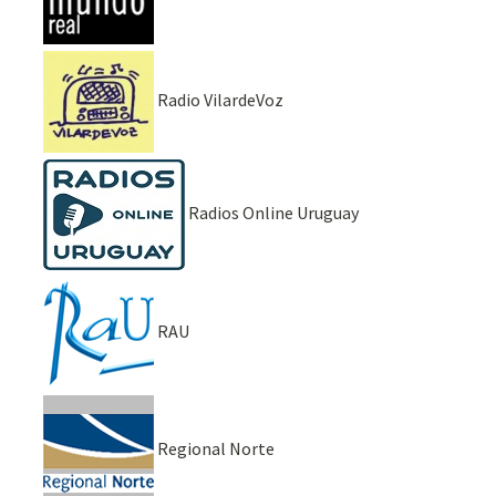
Radio VilardeVoz
Radios Online Uruguay
RAU
Regional Norte