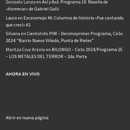
Gonzalo Lanza
en
Así y Asá. Programa 10. Reseña de
«Homerar» de Gabriel Galli
Laura
en
Escaramujo #6: Columna de historia «Fue cantando
que crecí» #2
Silvana
en
Cientotrés PIM – Decimoprimer Programa, Ciclo
2024: “Barrio Nuevo Viñedo, Punta de Rieles”
Maritza Cruz Arzola
en
BILONGO – Ciclo 2024/Programa 25
– LOS METALES DEL TERROR – 2da. Parte
AHORA EN VIVO
Abrir en nueva página