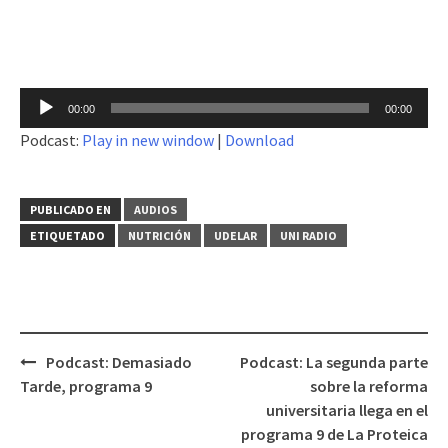
Reproductor
00:00
00:00
de
Podcast:
Play in new window
|
Download
audio
PUBLICADO EN
AUDIOS
ETIQUETADO
NUTRICIÓN
UDELAR
UNI RADIO
Podcast: Demasiado
Podcast: La segunda parte
Navegación
Tarde, programa 9
sobre la reforma
de
universitaria llega en el
entradas
programa 9 de La Proteica