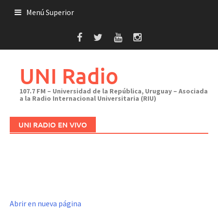
Saltar
Menú Superior
al
contenido
UNI Radio
107.7 FM – Universidad de la República, Uruguay – Asociada
a la Radio Internacional Universitaria (RIU)
UNI RADIO EN VIVO
Abrir en nueva página