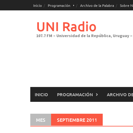
Saltar
Inicio
Programación
Archivo de la Palabra
Sobre N
al
contenido
UNI Radio
107.7 FM – Universidad de la República, Uruguay – 
INICIO
PROGRAMACIÓN
ARCHIVO DE
MES
SEPTIEMBRE 2011