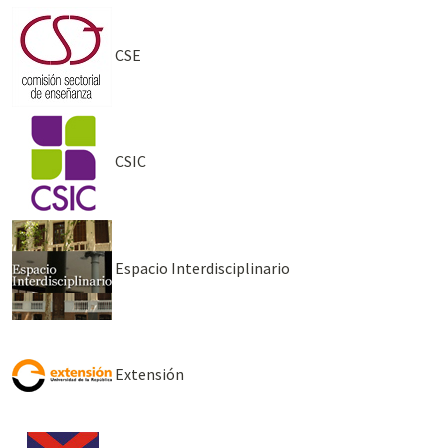
CSE
CSIC
Espacio Interdisciplinario
Extensión