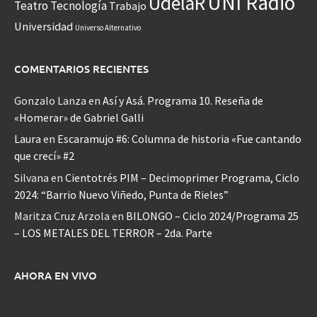
UNI Radio
UdelaR
Teatro
Tecnología
Trabajo
Universidad
Universo Alternativo
COMENTARIOS RECIENTES
Gonzalo Lanza
en
Así y Asá. Programa 10. Reseña de
«Homerar» de Gabriel Galli
Laura
en
Escaramujo #6: Columna de historia «Fue cantando
que crecí» #2
Silvana
en
Cientotrés PIM – Decimoprimer Programa, Ciclo
2024: “Barrio Nuevo Viñedo, Punta de Rieles”
Maritza Cruz Arzola
en
BILONGO – Ciclo 2024/Programa 25
– LOS METALES DEL TERROR – 2da. Parte
AHORA EN VIVO