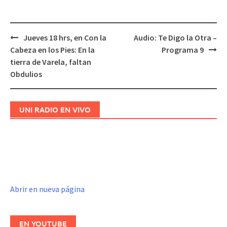
Jueves 18 hrs, en Con la
Audio: Te Digo la Otra –
Navegación
Cabeza en los Pies: En la
Programa 9
de
tierra de Varela, faltan
entradas
Obdulios
UNI RADIO EN VIVO
Abrir en nueva página
EN YOUTUBE