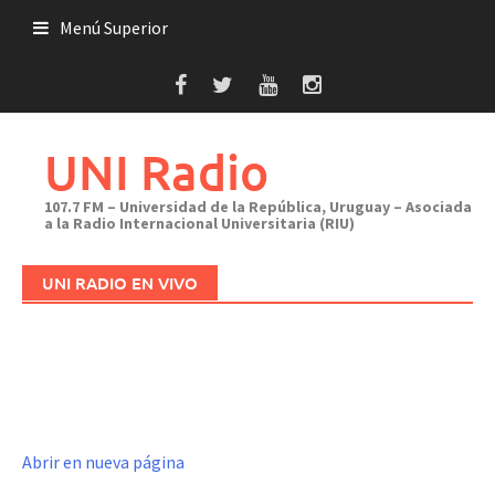
Saltar
Menú Superior
al
contenido
UNI Radio
107.7 FM – Universidad de la República, Uruguay – Asociada
a la Radio Internacional Universitaria (RIU)
UNI RADIO EN VIVO
Abrir en nueva página