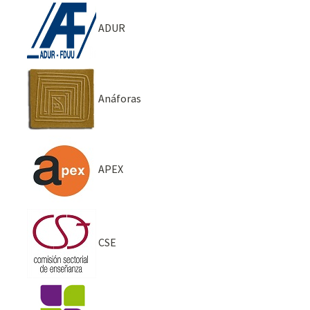
ADUR
Anáforas
APEX
CSE