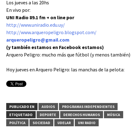
Los jueves a las 20hs
En vivo por:
UNI Radio 89.1 fm
+ on line por
http://www.uniradio.edu.uy/
http://www.arqueropeligro.blogspot.com/
arqueropeligro@gmail.com
(y también estamos en Facebook estamos)
Arquero Peligro: mucho más que fútbol (y menos también)
Hoy jueves en Arquero Peligro: las manchas de la pelota:
PUBLICADO EN
AUDIOS
PROGRAMAS INDEPENDIENTES
ETIQUETADO
DEPORTE
DERECHOS HUMANOS
MÚSICA
POLÍTICA
SOCIEDAD
UDELAR
UNI RADIO