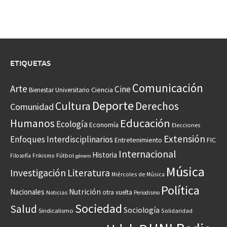
ETIQUETAS
Comunicación
Arte
Cine
Ciencia
Bienestar Universitario
Deporte
Cultura
Derechos
Comunidad
Educación
Humanos
Ecología
Economía
Elecciones
Extensión
Enfoques Interdisciplinarios
Entretenimiento
FIC
Internacional
Historia
Frikismo
Fútbol
Filosofía
género
Música
Investigación
Literatura
Miércoles de Música
Política
Nacionales
Nutrición
otra vuelta
Noticias
Periodismo
Sociedad
Salud
Sociología
Sindicalismo
Solidaridad