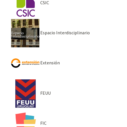
CSIC
Espacio Interdisciplinario
Extensión
FEUU
FIC