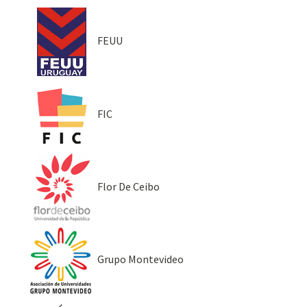
FEUU
FIC
Flor De Ceibo
Grupo Montevideo