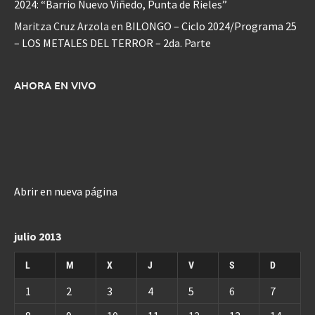
2024: “Barrio Nuevo Viñedo, Punta de Rieles”
Maritza Cruz Arzola
en
BILONGO – Ciclo 2024/Programa 25
– LOS METALES DEL TERROR – 2da. Parte
AHORA EN VIVO
Abrir en nueva página
julio 2013
L
M
X
J
V
S
D
1
2
3
4
5
6
7