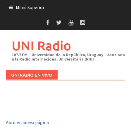
Saltar
Menú Superior
al
contenido
UNI Radio
107.7 FM – Universidad de la República, Uruguay – Asociada
a la Radio Internacional Universitaria (RIU)
UNI RADIO EN VIVO
Abrir en nueva página