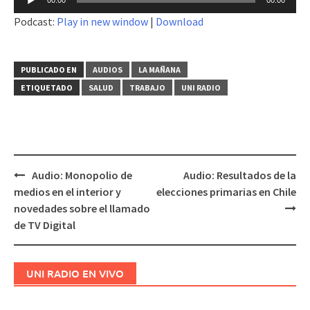
00:00
00:00
de
Podcast:
Play in new window
|
Download
audio
PUBLICADO EN
AUDIOS
LA MAÑANA
ETIQUETADO
SALUD
TRABAJO
UNI RADIO
Audio: Monopolio de
Audio: Resultados de la
Navegación
medios en el interior y
elecciones primarias en Chile
de
novedades sobre el llamado
entradas
de TV Digital
UNI RADIO EN VIVO