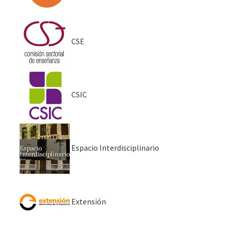
CSE
CSIC
Espacio Interdisciplinario
Extensión