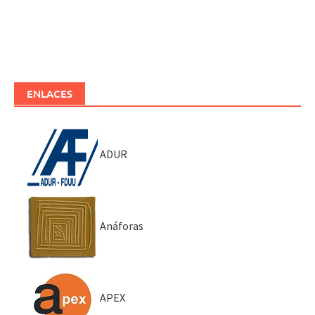
ENLACES
ADUR
Anáforas
APEX