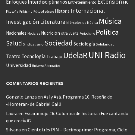
Extensión
Enfoques Interdisciplinarios
Entretenimiento
FIC
Internacional
Historia
Frikismo
Fútbol
Filosofía
género
Música
Investigación
Literatura
Miércoles de Música
Política
Nacionales
Nutrición
otra vuelta
Noticias
Periodismo
Sociedad
Salud
Sociología
Sindicalismo
Solidaridad
UNI Radio
UdelaR
Teatro
Tecnología
Trabajo
Universidad
Universo Alternativo
COMENTARIOS RECIENTES
Gonzalo Lanza
en
Así y Asá. Programa 10. Reseña de
«Homerar» de Gabriel Galli
Laura
en
Escaramujo #6: Columna de historia «Fue cantando
que crecí» #2
Silvana
en
Cientotrés PIM – Decimoprimer Programa, Ciclo