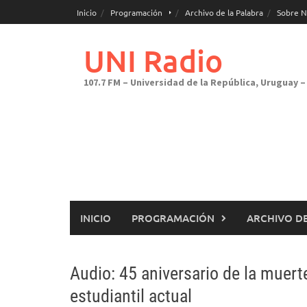
Saltar
Inicio
Programación
Archivo de la Palabra
Sobre N
al
contenido
UNI Radio
107.7 FM – Universidad de la República, Uruguay – 
INICIO
PROGRAMACIÓN
ARCHIVO DE
Audio: 45 aniversario de la muert
estudiantil actual