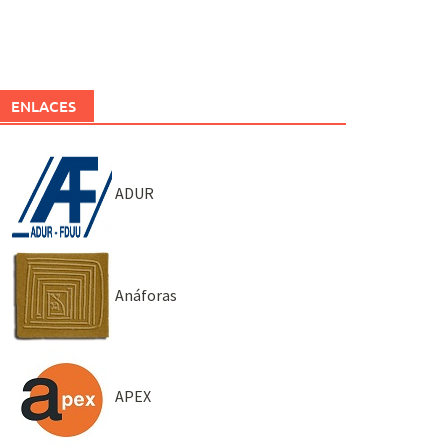
ENLACES
ADUR
Anáforas
APEX