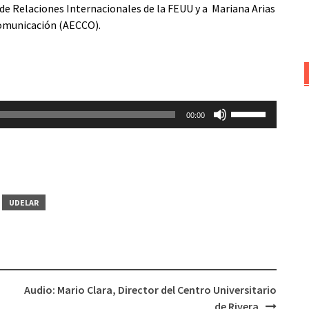
 de Relaciones Internacionales de la FEUU y a Mariana Arias
 Comunicación (AECCO).
Utiliza
00:00
las
teclas
de
flecha
arriba/abajo
UDELAR
para
aumentar
o
disminuir
el
Audio: Mario Clara, Director del Centro Universitario
volumen.
u
de Rivera