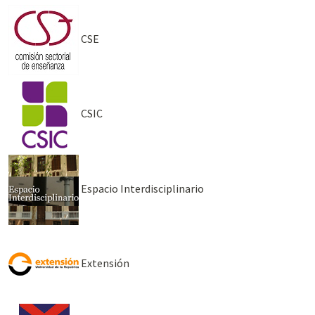
CSE
CSIC
Espacio Interdisciplinario
Extensión