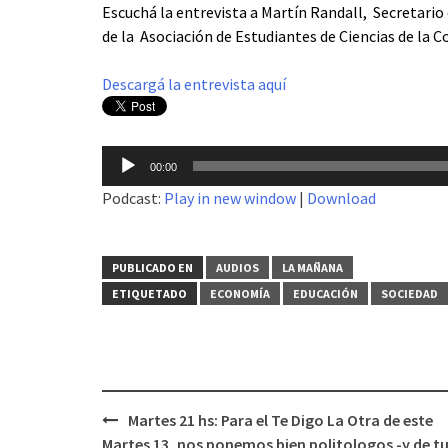
Escuchá la entrevista a Martín Randall, Secretario
de la Asociación de Estudiantes de Ciencias de la
Descargá la entrevista aquí
Reproductor
00:00
de
Podcast:
Play in new window
|
Download
audio
PUBLICADO EN
AUDIOS
LA MAÑANA
ETIQUETADO
ECONOMÍA
EDUCACIÓN
SOCIEDAD
Martes 21 hs: Para el Te Digo La Otra de este
Navegación
Martes 13, nos ponemos bien politologos -y de t