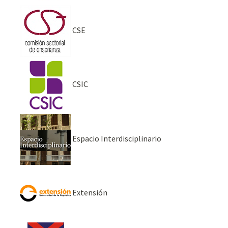
CSE
CSIC
Espacio Interdisciplinario
Extensión