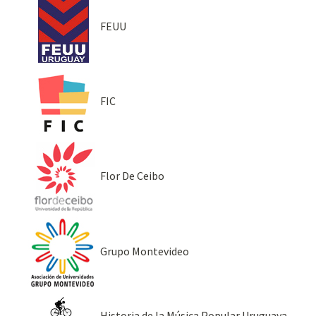
FEUU
FIC
Flor De Ceibo
Grupo Montevideo
Historia de la Música Popular Uruguaya