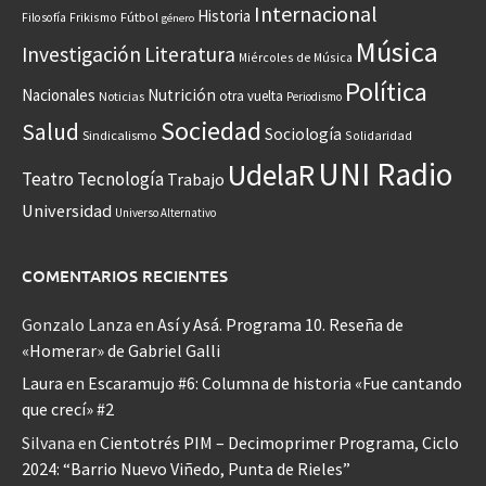
Internacional
Historia
Frikismo
Fútbol
Filosofía
género
Música
Investigación
Literatura
Miércoles de Música
Política
Nacionales
Nutrición
otra vuelta
Noticias
Periodismo
Sociedad
Salud
Sociología
Sindicalismo
Solidaridad
UNI Radio
UdelaR
Teatro
Tecnología
Trabajo
Universidad
Universo Alternativo
COMENTARIOS RECIENTES
Gonzalo Lanza
en
Así y Asá. Programa 10. Reseña de
«Homerar» de Gabriel Galli
Laura
en
Escaramujo #6: Columna de historia «Fue cantando
que crecí» #2
Silvana
en
Cientotrés PIM – Decimoprimer Programa, Ciclo
2024: “Barrio Nuevo Viñedo, Punta de Rieles”