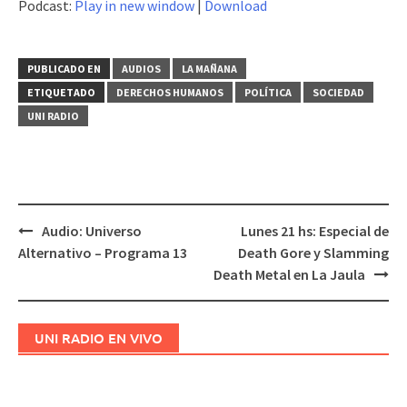
Podcast:
Play in new window
|
Download
audio
PUBLICADO EN
AUDIOS
LA MAÑANA
ETIQUETADO
DERECHOS HUMANOS
POLÍTICA
SOCIEDAD
UNI RADIO
Audio: Universo
Lunes 21 hs: Especial de
Navegación
Alternativo – Programa 13
Death Gore y Slamming
de
Death Metal en La Jaula
entradas
UNI RADIO EN VIVO