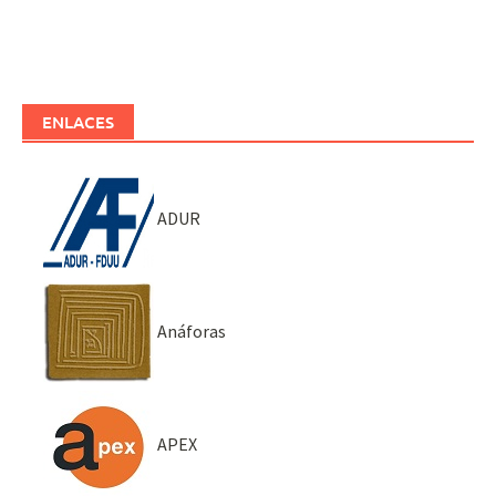
ENLACES
ADUR
Anáforas
APEX