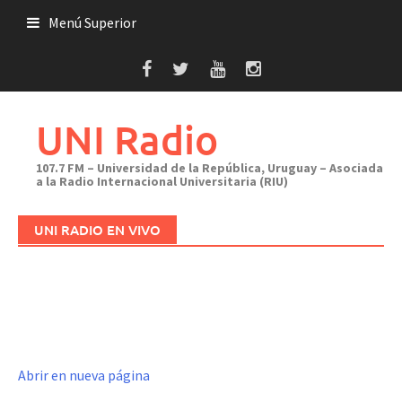
Saltar
Menú Superior
al
contenido
UNI Radio
107.7 FM – Universidad de la República, Uruguay – Asociada
a la Radio Internacional Universitaria (RIU)
UNI RADIO EN VIVO
Abrir en nueva página