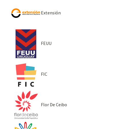
Extensión
FEUU
FIC
Flor De Ceibo