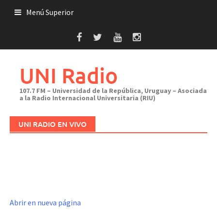
Saltar
Menú Superior
al
contenido
UNI Radio
107.7 FM – Universidad de la República, Uruguay – Asociada
a la Radio Internacional Universitaria (RIU)
UNI RADIO EN VIVO
Abrir en nueva página