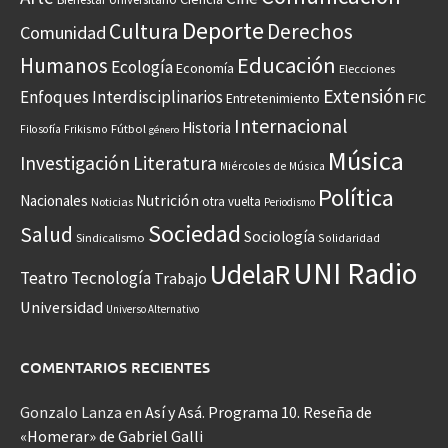
Deporte
Cultura
Derechos
Comunidad
Educación
Humanos
Ecología
Economía
Elecciones
Extensión
Enfoques Interdisciplinarios
Entretenimiento
FIC
Internacional
Historia
Frikismo
Fútbol
Filosofía
género
Música
Investigación
Literatura
Miércoles de Música
Política
Nacionales
Nutrición
otra vuelta
Noticias
Periodismo
Sociedad
Salud
Sociología
Sindicalismo
Solidaridad
UNI Radio
UdelaR
Teatro
Tecnología
Trabajo
Universidad
Universo Alternativo
COMENTARIOS RECIENTES
Gonzalo Lanza
en
Así y Asá. Programa 10. Reseña de
«Homerar» de Gabriel Galli