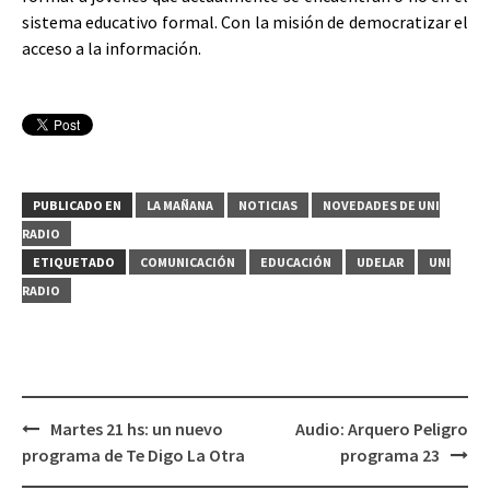
sistema educativo formal. Con la misión de democratizar el
acceso a la información.
PUBLICADO EN
LA MAÑANA
NOTICIAS
NOVEDADES DE UNI
RADIO
ETIQUETADO
COMUNICACIÓN
EDUCACIÓN
UDELAR
UNI
RADIO
Martes 21 hs: un nuevo
Audio: Arquero Peligro
Navegación
programa de Te Digo La Otra
programa 23
de