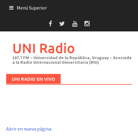
Saltar
Menú Superior
al
contenido
UNI Radio
107.7 FM – Universidad de la República, Uruguay – Asociada
a la Radio Internacional Universitaria (RIU)
UNI RADIO EN VIVO
Abrir en nueva página