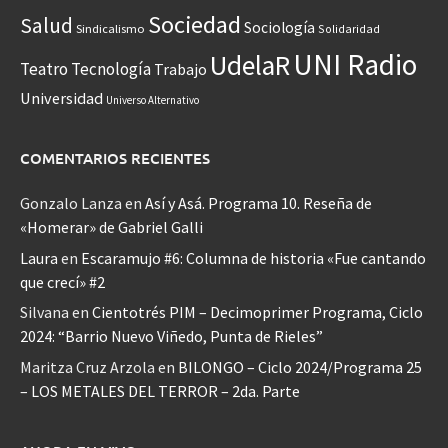
Sociedad
Salud
Sociología
Sindicalismo
Solidaridad
UNI Radio
UdelaR
Teatro
Tecnología
Trabajo
Universidad
Universo Alternativo
COMENTARIOS RECIENTES
Gonzalo Lanza
en
Así y Asá. Programa 10. Reseña de
«Homerar» de Gabriel Galli
Laura
en
Escaramujo #6: Columna de historia «Fue cantando
que crecí» #2
Silvana
en
Cientotrés PIM – Decimoprimer Programa, Ciclo
2024: “Barrio Nuevo Viñedo, Punta de Rieles”
Maritza Cruz Arzola
en
BILONGO – Ciclo 2024/Programa 25
– LOS METALES DEL TERROR – 2da. Parte