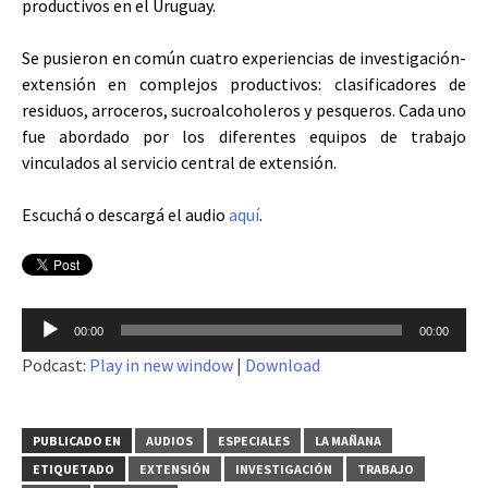
productivos en el Uruguay.
Se pusieron en común cuatro experiencias de investigación-
extensión en complejos productivos: clasificadores de
residuos, arroceros, sucroalcoholeros y pesqueros. Cada uno
fue abordado por los diferentes equipos de trabajo
vinculados al servicio central de extensión.
Escuchá o descargá el audio
aquí
.
Reproductor
00:00
00:00
de
Podcast:
Play in new window
|
Download
audio
PUBLICADO EN
AUDIOS
ESPECIALES
LA MAÑANA
ETIQUETADO
EXTENSIÓN
INVESTIGACIÓN
TRABAJO