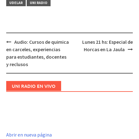
UDELAR
UNI RADIO
Audio: Cursos de quimica
Lunes 21 hs: Especial de
Navegación
en carceles, experiencias
Horcas en La Jaula
de
para estudiantes, docentes
entradas
y reclusos
UNI RADIO EN VIVO
Abrir en nueva página