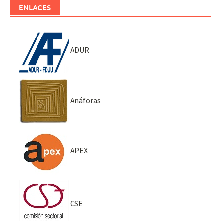
ENLACES
ADUR
Anáforas
APEX
CSE