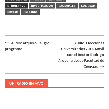
ETIQUETADO
INVESTIGACIÓN
NACIONALES
SOCIEDAD
UDELAR
UNI RADIO
Audio: Arquero Peligro
Audio: Elecciones
Navegación
programa 1
Universitarias 2014: Movil
de
con el Rector Rodrigo
entradas
Arocena desde Facultad de
Ciencias
UNI RADIO EN VIVO