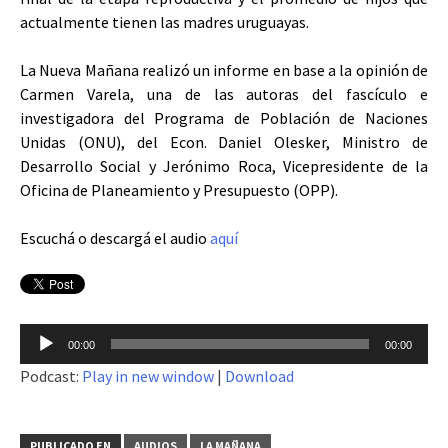
actualmente tienen las madres uruguayas.
La Nueva Mañana realizó un informe en base a la opinión de
Carmen Varela, una de las autoras del fascículo e
investigadora del Programa de Población de Naciones
Unidas (ONU), del Econ. Daniel Olesker, Ministro de
Desarrollo Social y Jerónimo Roca, Vicepresidente de la
Oficina de Planeamiento y Presupuesto (OPP).
Escuchá o descargá el audio
aquí
Reproductor
00:00
00:00
de
Podcast:
Play in new window
|
Download
audio
PUBLICADO EN
AUDIOS
LA MAÑANA