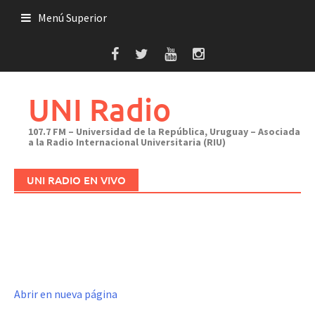
Saltar
Menú Superior
al
contenido
UNI Radio
107.7 FM – Universidad de la República, Uruguay – Asociada
a la Radio Internacional Universitaria (RIU)
UNI RADIO EN VIVO
Abrir en nueva página