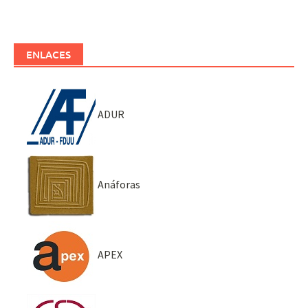
ENLACES
ADUR
Anáforas
APEX