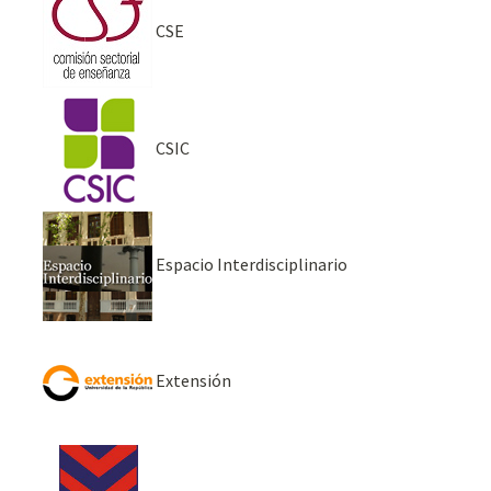
CSE
CSIC
Espacio Interdisciplinario
Extensión