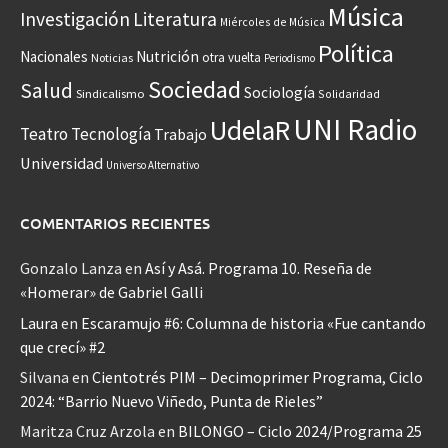
Música
Investigación
Literatura
Miércoles de Música
Política
Nacionales
Nutrición
otra vuelta
Noticias
Periodismo
Sociedad
Salud
Sociología
Sindicalismo
Solidaridad
UNI Radio
UdelaR
Teatro
Tecnología
Trabajo
Universidad
Universo Alternativo
COMENTARIOS RECIENTES
Gonzalo Lanza
en
Así y Asá. Programa 10. Reseña de
«Homerar» de Gabriel Galli
Laura
en
Escaramujo #6: Columna de historia «Fue cantando
que crecí» #2
Silvana
en
Cientotrés PIM – Decimoprimer Programa, Ciclo
2024: “Barrio Nuevo Viñedo, Punta de Rieles”
Maritza Cruz Arzola
en
BILONGO – Ciclo 2024/Programa 25