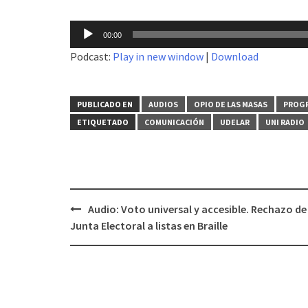
Reproductor
00:00
de
Podcast:
Play in new window
|
Download
audio
PUBLICADO EN
AUDIOS
OPIO DE LAS MASAS
PROGR
ETIQUETADO
COMUNICACIÓN
UDELAR
UNI RADIO
Audio: Voto universal y accesible. Rechazo de
Navegación
Junta Electoral a listas en Braille
de
entradas