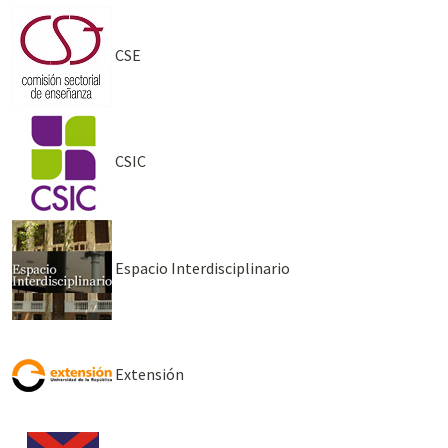
CSE
CSIC
Espacio Interdisciplinario
Extensión