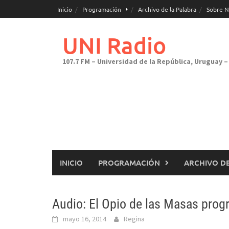
Saltar
Inicio
Programación
Archivo de la Palabra
Sobre N
al
contenido
UNI Radio
107.7 FM – Universidad de la República, Uruguay – 
INICIO
PROGRAMACIÓN
ARCHIVO DE
Audio: El Opio de las Masas prog
mayo 16, 2014
Regina