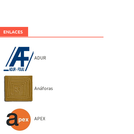
ENLACES
ADUR
Anáforas
APEX