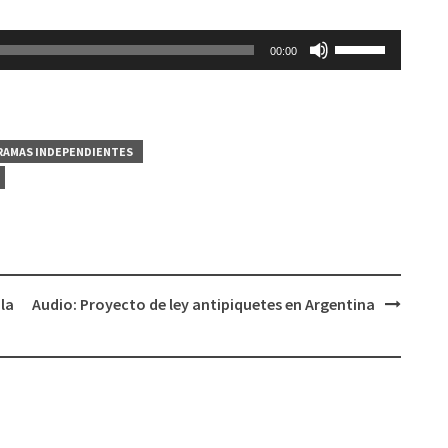
Utiliza
00:00
las
teclas
de
flecha
AMAS INDEPENDIENTES
arriba/abajo
para
aumentar
o
disminuir
el
 la
Audio: Proyecto de ley antipiquetes en Argentina
volumen.