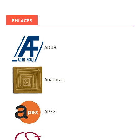
ENLACES
ADUR
Anáforas
APEX