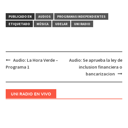
PUBLICADO EN
AUDIOS
PROGRAMAS INDEPENDIENTES
ETIQUETADO
MÚSICA
UDELAR
UNI RADIO
Audio: La Hora Verde –
Audio: Se aprueba la ley de
Navegación
Programa 1
inclusion financiera o
de
bancarizacion
entradas
UNI RADIO EN VIVO