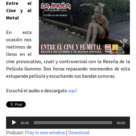
Entre el
Cine y el
Metal
En esta
ocasión nos
metimos de
lleno en el
cine provocativo, cruel y controversial con la Reseña de la
Película Gummo. Dos horas repasando momendos de esta
estupenda película y escuchando sus bandas sonoras.
Escuchá el audio o descargalo
aquí.
Reproductor
00:00
00:00
de
Podcast:
Play in new window
|
Download
audio