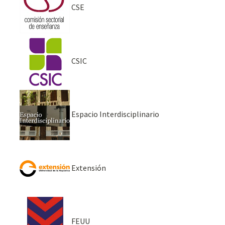
CSE
CSIC
Espacio Interdisciplinario
Extensión
FEUU