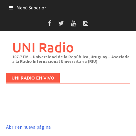
Saltar
Menú Superior
al
contenido
UNI Radio
107.7 FM – Universidad de la República, Uruguay – Asociada
a la Radio Internacional Universitaria (RIU)
UNI RADIO EN VIVO
Abrir en nueva página