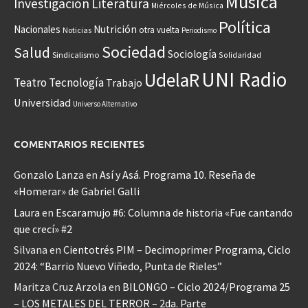
Música
Investigación
Literatura
Miércoles de Música
Política
Nacionales
Nutrición
otra vuelta
Noticias
Periodismo
Sociedad
Salud
Sociología
Sindicalismo
Solidaridad
UNI Radio
UdelaR
Teatro
Tecnología
Trabajo
Universidad
Universo Alternativo
COMENTARIOS RECIENTES
Gonzalo Lanza
en
Así y Asá. Programa 10. Reseña de
«Homerar» de Gabriel Galli
Laura
en
Escaramujo #6: Columna de historia «Fue cantando
que crecí» #2
Silvana
en
Cientotrés PIM – Decimoprimer Programa, Ciclo
2024: “Barrio Nuevo Viñedo, Punta de Rieles”
Maritza Cruz Arzola
en
BILONGO – Ciclo 2024/Programa 25
– LOS METALES DEL TERROR – 2da. Parte