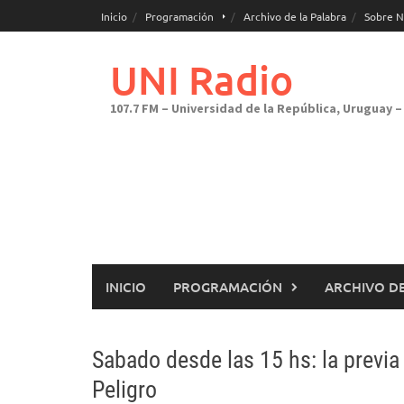
Saltar
Inicio
Programación
Archivo de la Palabra
Sobre N
al
contenido
UNI Radio
107.7 FM – Universidad de la República, Uruguay – 
INICIO
PROGRAMACIÓN
ARCHIVO DE
Sabado desde las 15 hs: la previ
Peligro