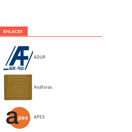
ENLACES
ADUR
Anáforas
APEX