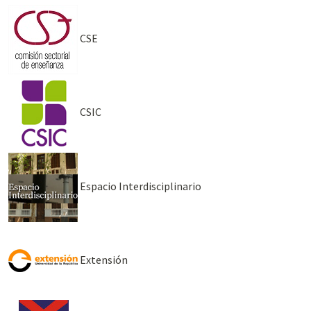
CSE
CSIC
Espacio Interdisciplinario
Extensión