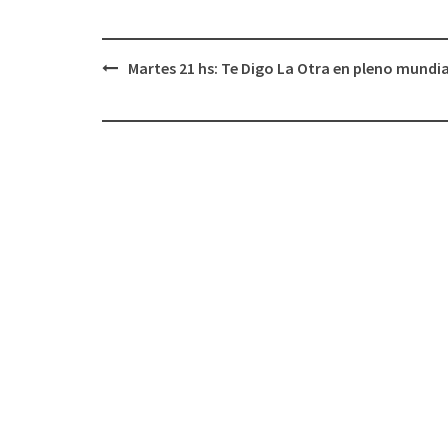
Martes 21 hs: Te Digo La Otra en pleno mundia
Navegación
de
entradas