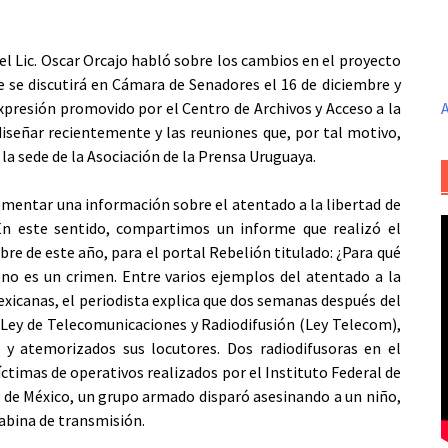
l Lic. Oscar Orcajo habló sobre los cambios en el proyecto
e se discutirá en Cámara de Senadores el 16 de diciembre y
xpresión promovido por el Centro de Archivos y Acceso a la
A
señar recientemente y las reuniones que, por tal motivo,
la sede de la Asociación de la Prensa Uruguaya.
mentar una información sobre el atentado a la libertad de
 En este sentido, compartimos un informe que realizó el
bre de este año, para el portal Rebelión titulado: ¿Para qué
no es un crimen. Entre varios ejemplos del atentado a la
exicanas, el periodista explica que dos semanas después del
la Ley de Telecomunicaciones y Radiodifusión (Ley Telecom),
 y atemorizados sus locutores. Dos radiodifusoras en el
íctimas de operativos realizados por el Instituto Federal de
o de México, un grupo armado disparó asesinando a un niño,
cabina de transmisión.