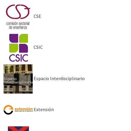
CSE
CSIC
Espacio Interdisciplinario
Extensión