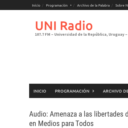
Saltar
Inicio
Programación
Archivo de la Palabra
Sobre N
al
contenido
UNI Radio
107.7 FM – Universidad de la República, Uruguay – 
INICIO
PROGRAMACIÓN
ARCHIVO DE
Audio: Amenaza a las libertades 
en Medios para Todos