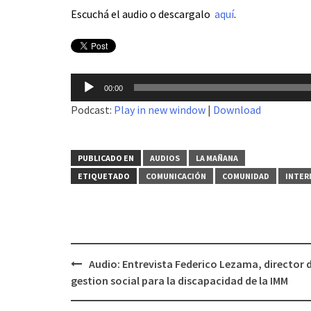
Escuchá el audio o descargalo
aquí
.
Reproductor
00:00
de
Podcast:
Play in new window
|
Download
audio
PUBLICADO EN
AUDIOS
LA MAÑANA
ETIQUETADO
COMUNICACIÓN
COMUNIDAD
INTER
Audio: Entrevista Federico Lezama, director 
Navegación
gestion social para la discapacidad de la IMM
de
entradas