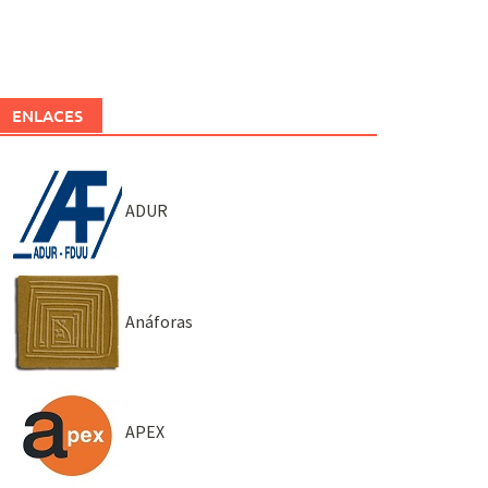
ENLACES
ADUR
Anáforas
APEX