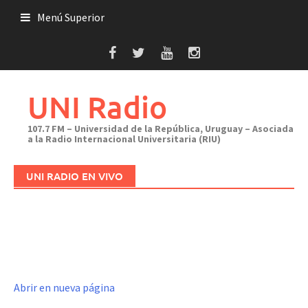
Saltar
Menú Superior
al
contenido
UNI Radio
107.7 FM – Universidad de la República, Uruguay – Asociada
a la Radio Internacional Universitaria (RIU)
UNI RADIO EN VIVO
Abrir en nueva página