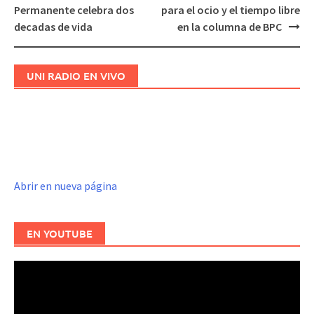
Navegación
Permanente celebra dos
para el ocio y el tiempo libre
de
decadas de vida
en la columna de BPC
entradas
UNI RADIO EN VIVO
Abrir en nueva página
EN YOUTUBE