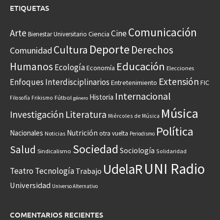
ETIQUETAS
Comunicación
Arte
Cine
Ciencia
Bienestar Universitario
Deporte
Cultura
Derechos
Comunidad
Educación
Humanos
Ecología
Economía
Elecciones
Extensión
Enfoques Interdisciplinarios
Entretenimiento
FIC
Internacional
Historia
Frikismo
Fútbol
Filosofía
género
Música
Investigación
Literatura
Miércoles de Música
Política
Nacionales
Nutrición
otra vuelta
Noticias
Periodismo
Sociedad
Salud
Sociología
Sindicalismo
Solidaridad
UNI Radio
UdelaR
Teatro
Tecnología
Trabajo
Universidad
Universo Alternativo
COMENTARIOS RECIENTES