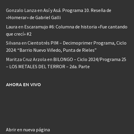
Gonzalo Lanza
en
Así y Asá. Programa 10. Reseña de
«Homerar» de Gabriel Galli
Laura
en
Escaramujo #6: Columna de historia «Fue cantando
que crecí» #2
Silvana
en
Cientotrés PIM – Decimoprimer Programa, Ciclo
2024: “Barrio Nuevo Viñedo, Punta de Rieles”
Maritza Cruz Arzola
en
BILONGO – Ciclo 2024/Programa 25
– LOS METALES DEL TERROR – 2da. Parte
AHORA EN VIVO
Abrir en nueva página