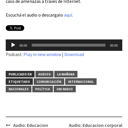
caso de amenazas a través de Internet.
Escuchá el audio o descargalo
aquí
.
Reproductor
00:00
00:00
de
Podcast:
Play in new window
|
Download
audio
PUBLICADO EN
AUDIOS
LA MAÑANA
ETIQUETADO
COMUNICACIÓN
INTERNACIONAL
NACIONALES
POLÍTICA
UNI RADIO
Audio: Educacion
Audio: Educacion corporal