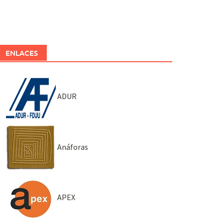
ENLACES
ADUR
Anáforas
APEX