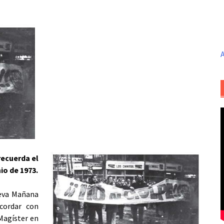
A
recuerda el
io de 1973.
ueva Mañana
cordar con
Magíster en