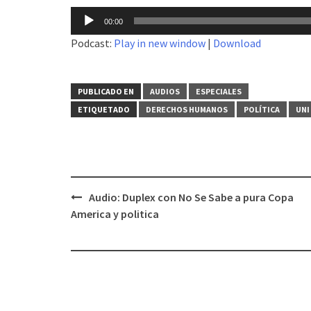
Reproductor
00:00
de
Podcast:
Play in new window
|
Download
audio
PUBLICADO EN
AUDIOS
ESPECIALES
ETIQUETADO
DERECHOS HUMANOS
POLÍTICA
UNI
Audio: Duplex con No Se Sabe a pura Copa
Navegación
America y politica
de
entradas