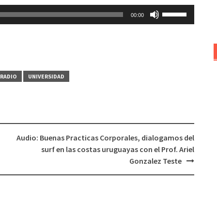
Utiliza
00:00
las
teclas
de
flecha
arriba/abajo
 RADIO
UNIVERSIDAD
para
aumentar
o
disminuir
el
Audio: Buenas Practicas Corporales, dialogamos del
volumen.
surf en las costas uruguayas con el Prof. Ariel
Gonzalez Teste