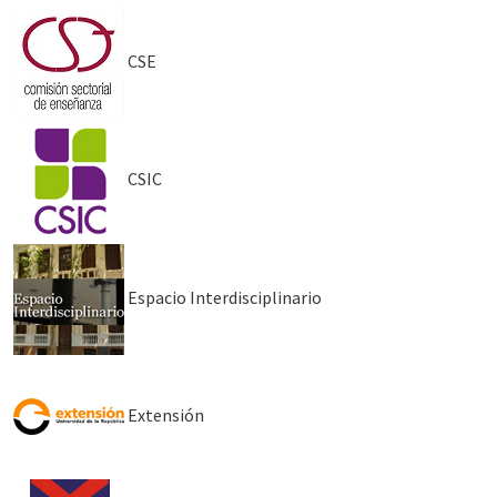
CSE
CSIC
Espacio Interdisciplinario
Extensión