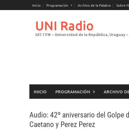
Saltar
Inicio
Programación
Archivo de la Palabra
Sobre N
al
contenido
UNI Radio
107.7 FM – Universidad de la República, Uruguay – 
INICIO
PROGRAMACIÓN
ARCHIVO DE
Audio: 42º aniversario del Golpe 
Caetano y Perez Perez