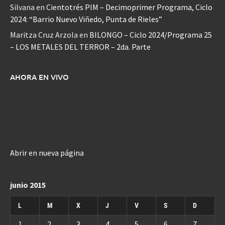
Silvana
en
Cientotrés PIM – Decimoprimer Programa, Ciclo
2024: “Barrio Nuevo Viñedo, Punta de Rieles”
Maritza Cruz Arzola
en
BILONGO – Ciclo 2024/Programa 25
– LOS METALES DEL TERROR – 2da. Parte
AHORA EN VIVO
Abrir en nueva página
junio 2015
L
M
X
J
V
S
D
1
2
3
4
5
6
7