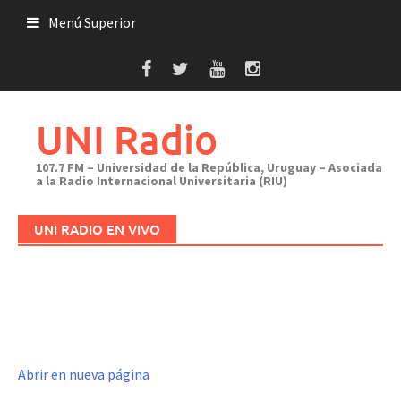
Saltar
Menú Superior
al
contenido
UNI Radio
107.7 FM – Universidad de la República, Uruguay – Asociada
a la Radio Internacional Universitaria (RIU)
UNI RADIO EN VIVO
Abrir en nueva página