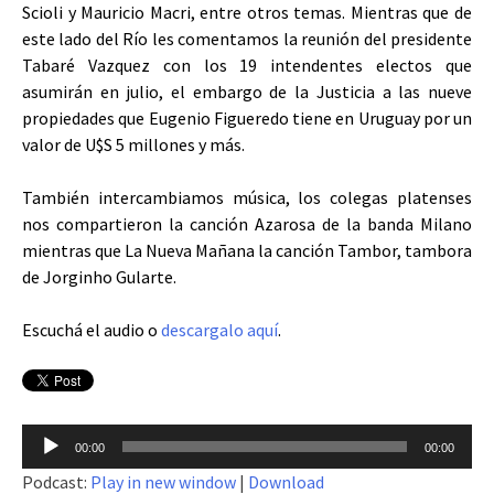
Scioli y Mauricio Macri, entre otros temas. Mientras que de
este lado del Río les comentamos la reunión del presidente
Tabaré Vazquez con los 19 intendentes electos que
asumirán en julio, el embargo de la Justicia a las nueve
propiedades que Eugenio Figueredo tiene en Uruguay por un
valor de U$S 5 millones y más.
También intercambiamos música, los colegas platenses
nos compartieron la canción Azarosa de la banda Milano
mientras que La Nueva Mañana la canción Tambor, tambora
de Jorginho Gularte.
Escuchá el audio o
descargalo aquí
.
Reproductor
00:00
00:00
de
Podcast:
Play in new window
|
Download
audio