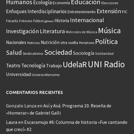
Educación
Humanos
Ecología
Economía
Elecciones
Extensión
Enfoques Interdisciplinarios
Entretenimiento
FIC
Internacional
Historia
Frikismo
Fútbol
Filosofía
género
Música
Investigación
Literatura
Miércoles de Música
Política
Nacionales
Nutrición
otra vuelta
Noticias
Periodismo
Sociedad
Salud
Sociología
Sindicalismo
Solidaridad
UNI Radio
UdelaR
Teatro
Tecnología
Trabajo
Universidad
Universo Alternativo
COMENTARIOS RECIENTES
Gonzalo Lanza
en
Así y Asá. Programa 10. Reseña de
«Homerar» de Gabriel Galli
Laura
en
Escaramujo #6: Columna de historia «Fue cantando
que crecí» #2