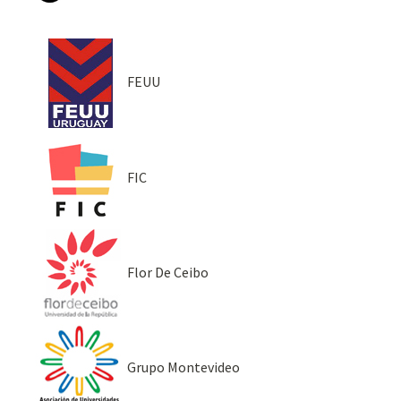
FEUU
FIC
Flor De Ceibo
Grupo Montevideo