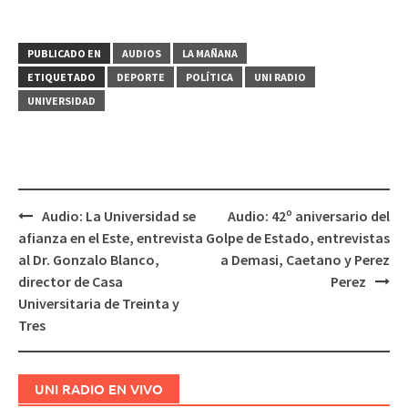
PUBLICADO EN
AUDIOS
LA MAÑANA
ETIQUETADO
DEPORTE
POLÍTICA
UNI RADIO
UNIVERSIDAD
Audio: La Universidad se
Audio: 42º aniversario del
Navegación
afianza en el Este, entrevista
Golpe de Estado, entrevistas
de
al Dr. Gonzalo Blanco,
a Demasi, Caetano y Perez
entradas
director de Casa
Perez
Universitaria de Treinta y
Tres
UNI RADIO EN VIVO