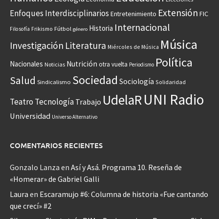
Extensión
Enfoques Interdisciplinarios
Entretenimiento
FIC
Internacional
Historia
Frikismo
Fútbol
Filosofía
género
Música
Investigación
Literatura
Miércoles de Música
Política
Nacionales
Nutrición
otra vuelta
Noticias
Periodismo
Sociedad
Salud
Sociología
Sindicalismo
Solidaridad
UNI Radio
UdelaR
Teatro
Tecnología
Trabajo
Universidad
Universo Alternativo
COMENTARIOS RECIENTES
Gonzalo Lanza
en
Así y Asá. Programa 10. Reseña de
«Homerar» de Gabriel Galli
Laura
en
Escaramujo #6: Columna de historia «Fue cantando
que crecí» #2