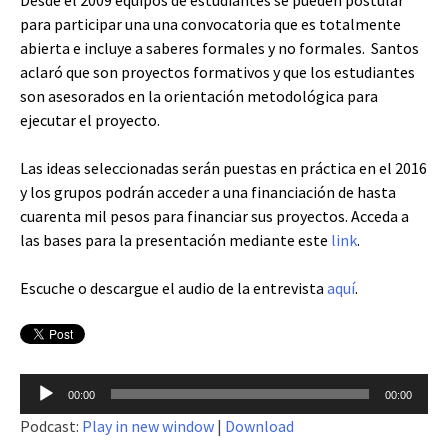
Desde el 2009 equipos de estudiantes se pueden postular
para participar una una convocatoria que es totalmente
abierta e incluye a saberes formales y no formales. Santos
aclaró que son proyectos formativos y que los estudiantes
son asesorados en la orientación metodológica para
ejecutar el proyecto.
Las ideas seleccionadas serán puestas en práctica en el 2016
y los grupos podrán acceder a una financiación de hasta
cuarenta mil pesos para financiar sus proyectos. Acceda a
las bases para la presentación mediante este
link
.
Escuche o descargue el audio de la entrevista
aquí
.
Reproductor
00:00
00:00
de
Podcast:
Play in new window
|
Download
audio