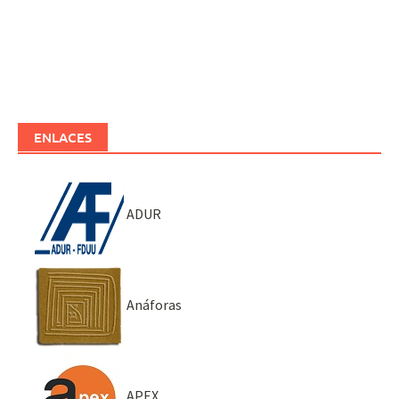
ENLACES
ADUR
Anáforas
APEX