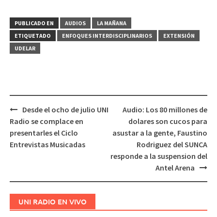
PUBLICADO EN
AUDIOS
LA MAÑANA
ETIQUETADO
ENFOQUES INTERDISCIPLINARIOS
EXTENSIÓN
UDELAR
Desde el ocho de julio UNI
Audio: Los 80 millones de
Navegación
Radio se complace en
dolares son cucos para
de
presentarles el Ciclo
asustar a la gente, Faustino
entradas
Entrevistas Musicadas
Rodriguez del SUNCA
responde a la suspension del
Antel Arena
UNI RADIO EN VIVO