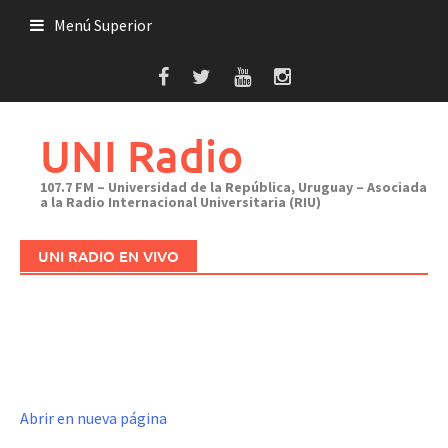
Saltar
Menú Superior
al
contenido
UNI Radio
107.7 FM – Universidad de la República, Uruguay – Asociada
a la Radio Internacional Universitaria (RIU)
UNI RADIO EN VIVO
Abrir en nueva página