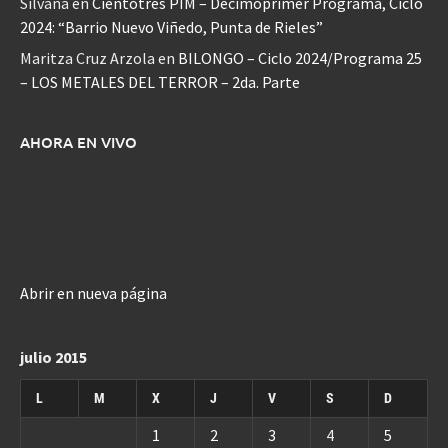
Silvana
en
Cientotrés PIM – Decimoprimer Programa, Ciclo
2024: “Barrio Nuevo Viñedo, Punta de Rieles”
Maritza Cruz Arzola
en
BILONGO – Ciclo 2024/Programa 25
– LOS METALES DEL TERROR – 2da. Parte
AHORA EN VIVO
Abrir en nueva página
julio 2015
L
M
X
J
V
S
D
1
2
3
4
5