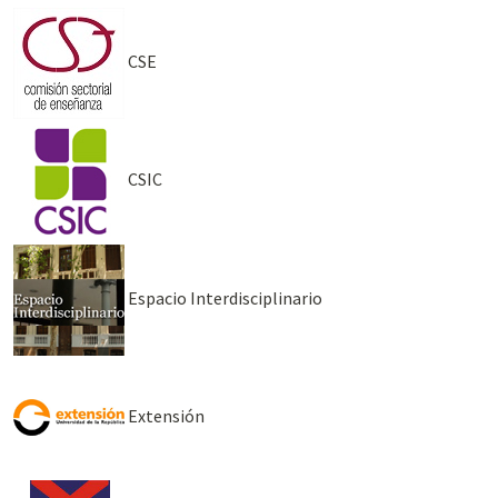
CSE
CSIC
Espacio Interdisciplinario
Extensión