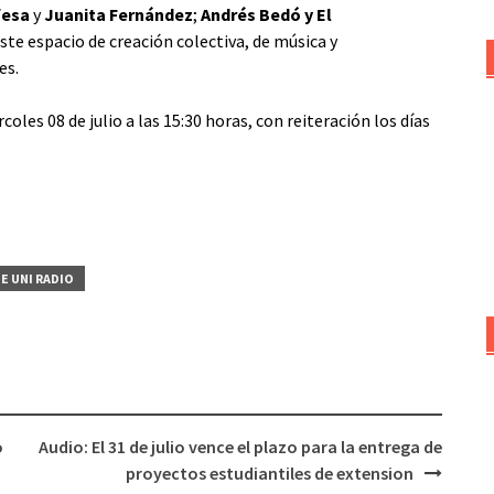
fesa
y
Juanita Fernández
;
Andrés Bedó y El
ste espacio de creación colectiva, de música y
es.
les 08 de julio a las 15:30 horas, con reiteración los días
E UNI RADIO
o
Audio: El 31 de julio vence el plazo para la entrega de
proyectos estudiantiles de extension