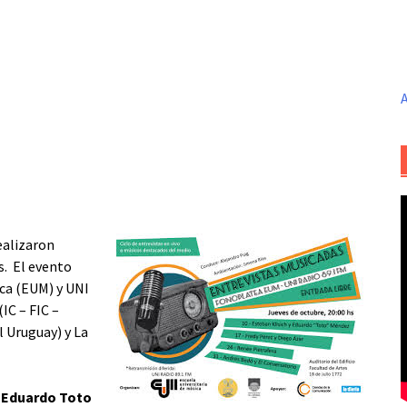
A
ealizaron
s. El evento
ica (EUM) y UNI
IC – FIC –
l Uruguay) y La
y
Eduardo Toto