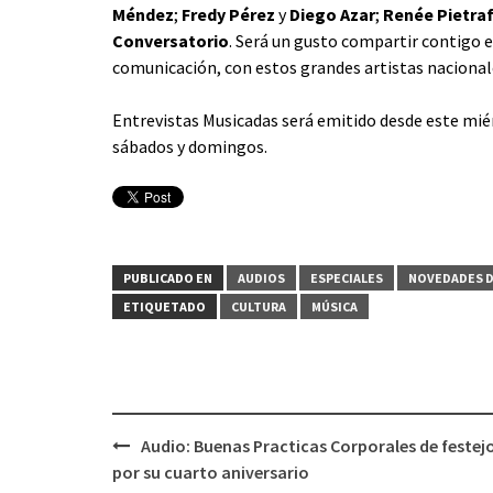
Méndez
;
Fredy Pérez
y
Diego Azar
;
Renée Pietra
Conversatorio
. Será un gusto compartir contigo e
comunicación, con estos grandes artistas nacional
Entrevistas Musicadas será emitido desde este miérco
sábados y domingos.
PUBLICADO EN
AUDIOS
ESPECIALES
NOVEDADES D
ETIQUETADO
CULTURA
MÚSICA
Audio: Buenas Practicas Corporales de festej
Navegación
por su cuarto aniversario
de