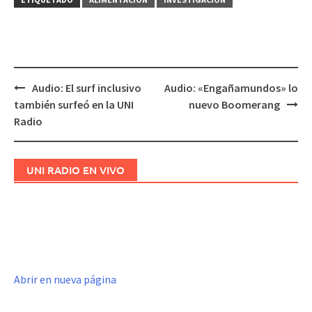
Audio: El surf inclusivo
Audio: «Engañamundos» lo
Navegación
también surfeó en la UNI
nuevo Boomerang
de
Radio
entradas
UNI RADIO EN VIVO
Abrir en nueva página