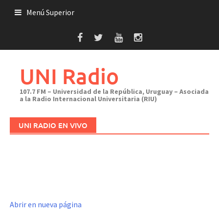
Saltar
Menú Superior
al
contenido
UNI Radio
107.7 FM – Universidad de la República, Uruguay – Asociada
a la Radio Internacional Universitaria (RIU)
UNI RADIO EN VIVO
Abrir en nueva página