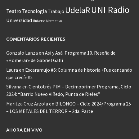
UNI Radio
UdelaR
Teatro
Tecnología
Trabajo
Universidad
Universo Alternativo
COMENTARIOS RECIENTES
Gonzalo Lanza
en
Así y Asá. Programa 10. Reseña de
«Homerar» de Gabriel Galli
Laura
en
Escaramujo #6: Columna de historia «Fue cantando
que crecí» #2
Silvana
en
Cientotrés PIM – Decimoprimer Programa, Ciclo
2024: “Barrio Nuevo Viñedo, Punta de Rieles”
Maritza Cruz Arzola
en
BILONGO – Ciclo 2024/Programa 25
– LOS METALES DEL TERROR – 2da. Parte
AHORA EN VIVO