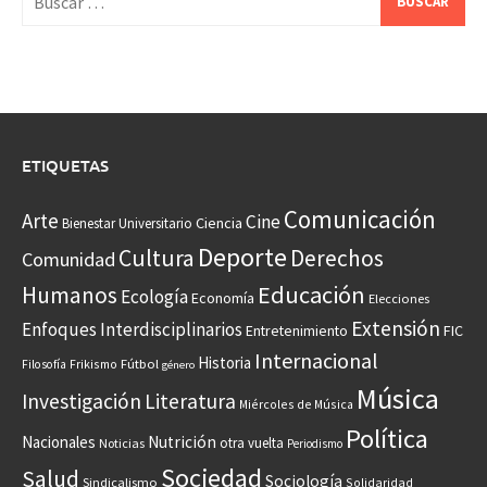
ETIQUETAS
Comunicación
Arte
Cine
Ciencia
Bienestar Universitario
Deporte
Cultura
Derechos
Comunidad
Educación
Humanos
Ecología
Economía
Elecciones
Extensión
Enfoques Interdisciplinarios
Entretenimiento
FIC
Internacional
Historia
Frikismo
Fútbol
Filosofía
género
Música
Investigación
Literatura
Miércoles de Música
Política
Nacionales
Nutrición
otra vuelta
Noticias
Periodismo
Sociedad
Salud
Sociología
Sindicalismo
Solidaridad