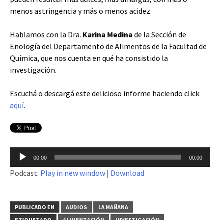
menos astringencia y más o menos acidez.
Hablamos con la Dra.
Karina Medina
de la Sección de
Enología del Departamento de Alimentos de la Facultad de
Química, que nos cuenta en qué ha consistido la
investigación.
Escuchá o descargá este delicioso informe haciendo click
aquí
.
Reproductor
00:00
00:00
de
Podcast:
Play in new window
|
Download
audio
PUBLICADO EN
AUDIOS
LA MAÑANA
ETIQUETADO
ALIMENTACIÓN
INVESTIGACIÓN