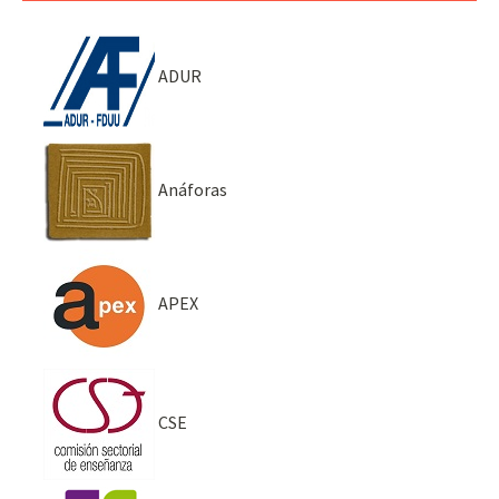
ADUR
Anáforas
APEX
CSE