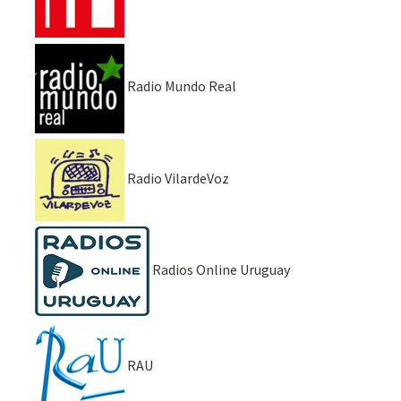
Radio Mundo Real
Radio VilardeVoz
Radios Online Uruguay
RAU