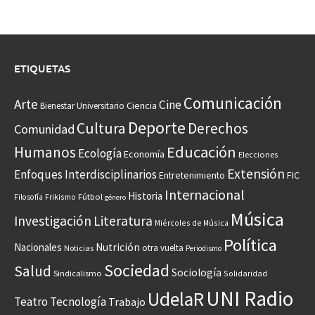
ETIQUETAS
Comunicación
Arte
Cine
Ciencia
Bienestar Universitario
Deporte
Cultura
Derechos
Comunidad
Educación
Humanos
Ecología
Economía
Elecciones
Extensión
Enfoques Interdisciplinarios
Entretenimiento
FIC
Internacional
Historia
Frikismo
Fútbol
Filosofía
género
Música
Investigación
Literatura
Miércoles de Música
Política
Nacionales
Nutrición
otra vuelta
Noticias
Periodismo
Sociedad
Salud
Sociología
Sindicalismo
Solidaridad
UNI Radio
UdelaR
Teatro
Tecnología
Trabajo