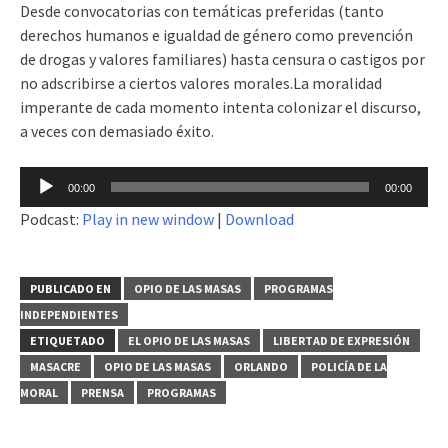
Desde convocatorias con temáticas preferidas (tanto
derechos humanos e igualdad de género como prevención
de drogas y valores familiares) hasta censura o castigos por
no adscribirse a ciertos valores morales.La moralidad
imperante de cada momento intenta colonizar el discurso,
a veces con demasiado éxito.
Reproductor
00:00
00:00
de
Podcast:
Play in new window
|
Download
audio
PUBLICADO EN
OPIO DE LAS MASAS
PROGRAMAS
INDEPENDIENTES
ETIQUETADO
EL OPIO DE LAS MASAS
LIBERTAD DE EXPRESIÓN
MASACRE
OPIO DE LAS MASAS
ORLANDO
POLICÍA DE LA
MORAL
PRENSA
PROGRAMAS