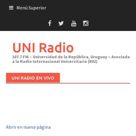
Saltar
Menú Superior
al
contenido
UNI Radio
107.7 FM – Universidad de la República, Uruguay – Asociada
a la Radio Internacional Universitaria (RIU)
UNI RADIO EN VIVO
Abrir en nueva página