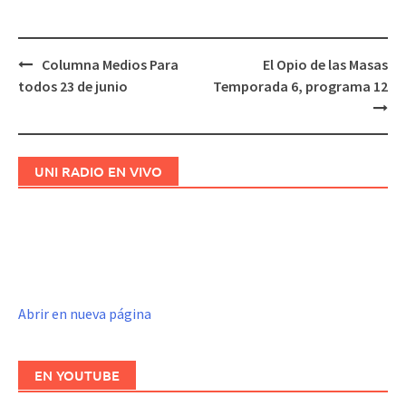
Columna Medios Para
El Opio de las Masas
Navegación
todos 23 de junio
Temporada 6, programa 12
de
entradas
UNI RADIO EN VIVO
Abrir en nueva página
EN YOUTUBE