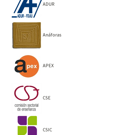
ADUR
Anáforas
APEX
CSE
CSIC