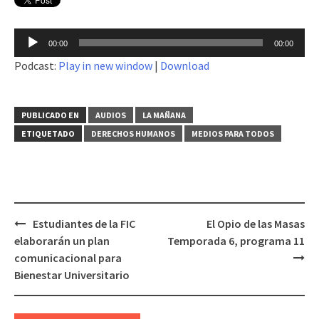
Reproductor
00:00
00:00
de
Podcast:
Play in new window
|
Download
audio
PUBLICADO EN
AUDIOS
LA MAÑANA
ETIQUETADO
DERECHOS HUMANOS
MEDIOS PARA TODOS
Estudiantes de la FIC
El Opio de las Masas
Navegación
elaborarán un plan
Temporada 6, programa 11
de
comunicacional para
entradas
Bienestar Universitario