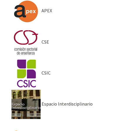
APEX
CSE
CSIC
Espacio Interdisciplinario