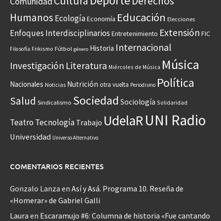
Deporte
Cultura
Derechos
Comunidad
Educación
Humanos
Ecología
Economía
Elecciones
Extensión
Enfoques Interdisciplinarios
Entretenimiento
FIC
Internacional
Historia
Frikismo
Fútbol
Filosofía
género
Música
Investigación
Literatura
Miércoles de Música
Política
Nacionales
Nutrición
otra vuelta
Noticias
Periodismo
Sociedad
Salud
Sociología
Sindicalismo
Solidaridad
UNI Radio
UdelaR
Teatro
Tecnología
Trabajo
Universidad
Universo Alternativo
COMENTARIOS RECIENTES
Gonzalo Lanza
en
Así y Asá. Programa 10. Reseña de
«Homerar» de Gabriel Galli
Laura
en
Escaramujo #6: Columna de historia «Fue cantando