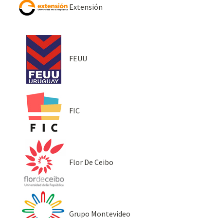
Extensión
FEUU
FIC
Flor De Ceibo
Grupo Montevideo