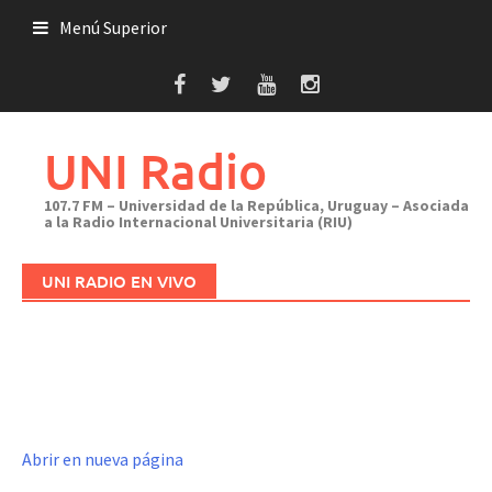
Saltar
Menú Superior
al
contenido
UNI Radio
107.7 FM – Universidad de la República, Uruguay – Asociada
a la Radio Internacional Universitaria (RIU)
UNI RADIO EN VIVO
Abrir en nueva página