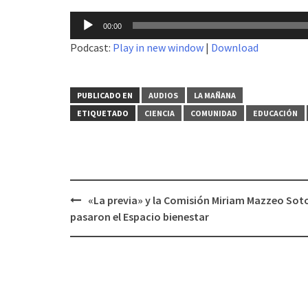
Reproductor
00:00
de
Podcast:
Play in new window
|
Download
audio
PUBLICADO EN
AUDIOS
LA MAÑANA
ETIQUETADO
CIENCIA
COMUNIDAD
EDUCACIÓN
«La previa» y la Comisión Miriam Mazzeo Sot
Navegación
pasaron el Espacio bienestar
de
entradas