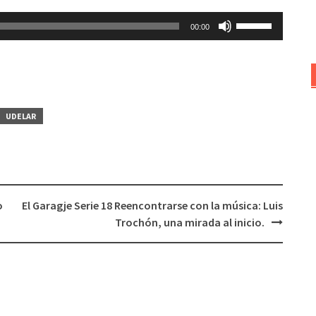
Utiliza
00:00
las
teclas
de
flecha
arriba/abajo
UDELAR
para
aumentar
o
disminuir
el
o
El Garagje Serie 18 Reencontrarse con la música: Luis
volumen.
Trochón, una mirada al inicio.