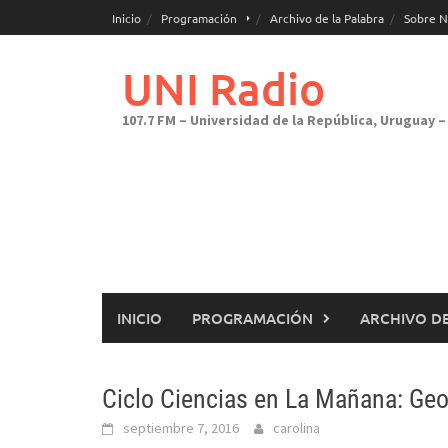
Saltar
Inicio
Programación
Archivo de la Palabra
Sobre N
al
contenido
UNI Radio
107.7 FM – Universidad de la República, Uruguay – 
INICIO
PROGRAMACIÓN
ARCHIVO DE
Ciclo Ciencias en La Mañana: Geo
septiembre 7, 2016
carolina