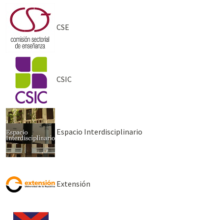
CSE
CSIC
Espacio Interdisciplinario
Extensión