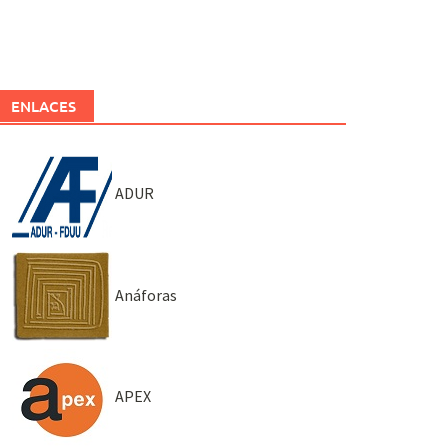
ENLACES
ADUR
Anáforas
APEX