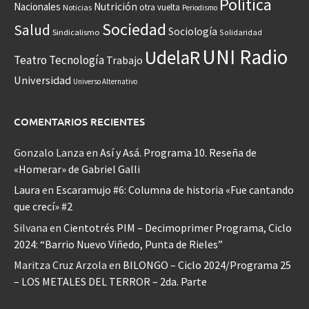
Política
Nacionales
Nutrición
otra vuelta
Noticias
Periodismo
Sociedad
Salud
Sociología
Sindicalismo
Solidaridad
UNI Radio
UdelaR
Teatro
Tecnología
Trabajo
Universidad
Universo Alternativo
COMENTARIOS RECIENTES
Gonzalo Lanza
en
Así y Asá. Programa 10. Reseña de
«Homerar» de Gabriel Galli
Laura
en
Escaramujo #6: Columna de historia «Fue cantando
que crecí» #2
Silvana
en
Cientotrés PIM – Decimoprimer Programa, Ciclo
2024: “Barrio Nuevo Viñedo, Punta de Rieles”
Maritza Cruz Arzola
en
BILONGO – Ciclo 2024/Programa 25
– LOS METALES DEL TERROR – 2da. Parte