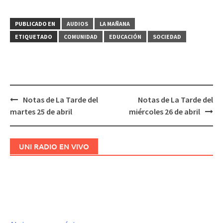
PUBLICADO EN
AUDIOS
LA MAÑANA
ETIQUETADO
COMUNIDAD
EDUCACIÓN
SOCIEDAD
Notas de La Tarde del
Notas de La Tarde del
Navegación
martes 25 de abril
miércoles 26 de abril
de
entradas
UNI RADIO EN VIVO