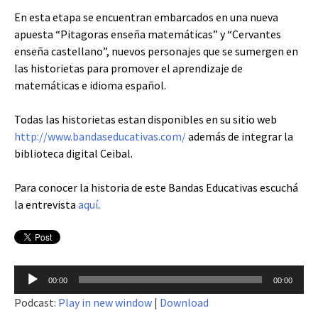
En esta etapa se encuentran embarcados en una nueva
apuesta “Pitagoras enseña matemáticas” y “Cervantes
enseña castellano”, nuevos personajes que se sumergen en
las historietas para promover el aprendizaje de
matemáticas e idioma español.
Todas las historietas estan disponibles en su sitio web
http://www.bandaseducativas.com/
además de integrar la
biblioteca digital Ceibal.
Para conocer la historia de este Bandas Educativas escuchá
la entrevista
aquí
.
Reproductor
00:00
00:00
de
Podcast:
Play in new window
|
Download
audio