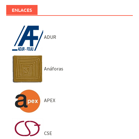
ENLACES
ADUR
Anáforas
APEX
CSE