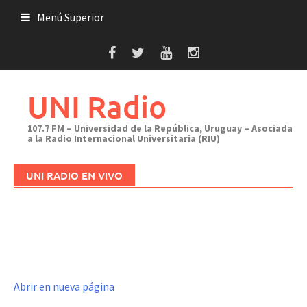
Saltar
Menú Superior
al
contenido
UNI Radio
107.7 FM – Universidad de la República, Uruguay – Asociada
a la Radio Internacional Universitaria (RIU)
UNI RADIO EN VIVO
Abrir en nueva página