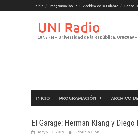
Saltar
Inicio
Programación
Archivo de la Palabra
Sobre N
al
contenido
UNI Radio
107.7 FM – Universidad de la República, Uruguay – 
INICIO
PROGRAMACIÓN
ARCHIVO DE
El Garage: Herman Klang y Diego
mayo 13, 2019
Gabriela Gion