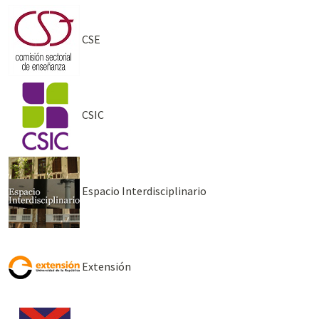
CSE
CSIC
Espacio Interdisciplinario
Extensión