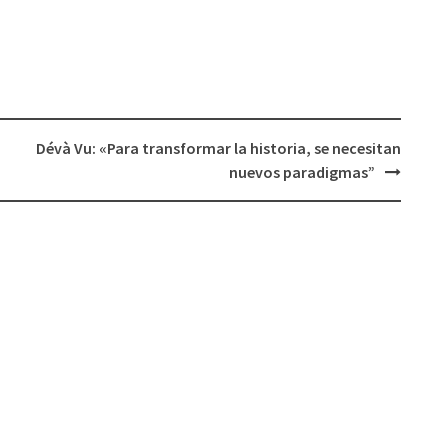
flecha
arriba/abajo
para
aumentar
o
disminuir
Dévà Vu: «Para transformar la historia, se necesitan
el
nuevos paradigmas”
volumen.