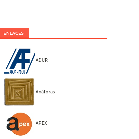
ENLACES
ADUR
Anáforas
APEX