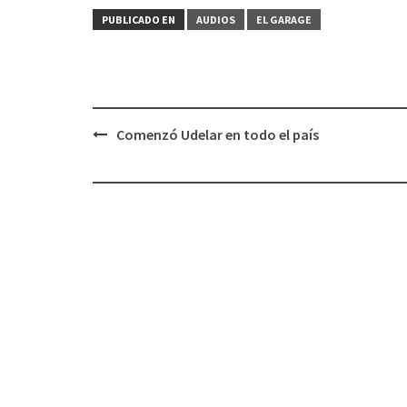
PUBLICADO EN
AUDIOS
EL GARAGE
Comenzó Udelar en todo el país
Navegación
de
entradas