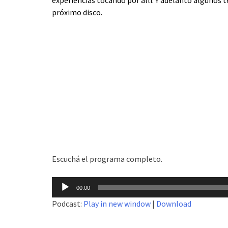
próximo disco.
Escuchá el programa completo.
Reproductor
00:00
de
Podcast:
Play in new window
|
Download
audio