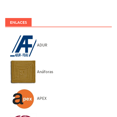
ENLACES
ADUR
Anáforas
APEX