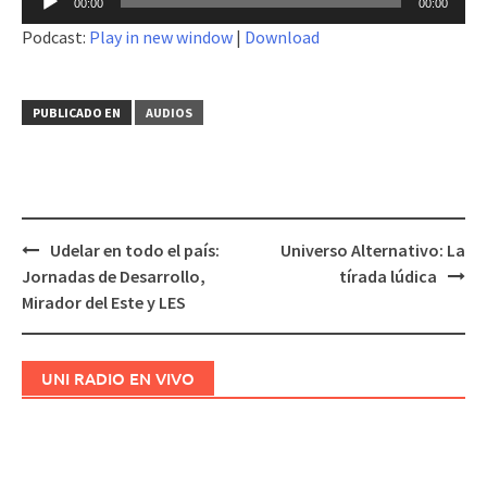
00:00
00:00
de
Podcast:
Play in new window
|
Download
audio
PUBLICADO EN
AUDIOS
Udelar en todo el país:
Universo Alternativo: La
Navegación
Jornadas de Desarrollo,
tírada lúdica
de
Mirador del Este y LES
entradas
UNI RADIO EN VIVO