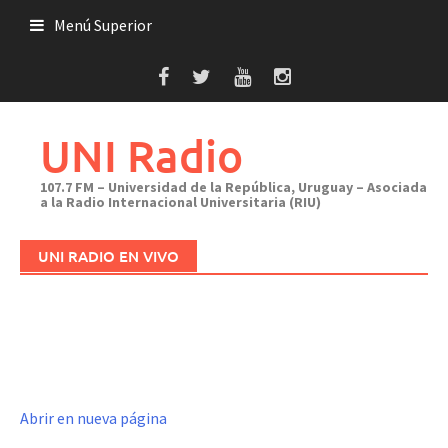
Saltar
Menú Superior
al
contenido
UNI Radio
107.7 FM – Universidad de la República, Uruguay – Asociada
a la Radio Internacional Universitaria (RIU)
UNI RADIO EN VIVO
Abrir en nueva página