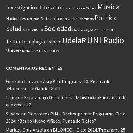
Música
Investigación
Literatura
Miércoles de Música
Política
Nacionales
Nutrición
otra vuelta
Noticias
Periodismo
Sociedad
Salud
Sociología
Sindicalismo
Solidaridad
UNI Radio
UdelaR
Teatro
Tecnología
Trabajo
Universidad
Universo Alternativo
COMENTARIOS RECIENTES
Gonzalo Lanza
en
Así y Asá. Programa 10. Reseña de
«Homerar» de Gabriel Galli
Laura
en
Escaramujo #6: Columna de historia «Fue cantando
que crecí» #2
Silvana
en
Cientotrés PIM – Decimoprimer Programa, Ciclo
2024: “Barrio Nuevo Viñedo, Punta de Rieles”
Maritza Cruz Arzola
en
BILONGO – Ciclo 2024/Programa 25