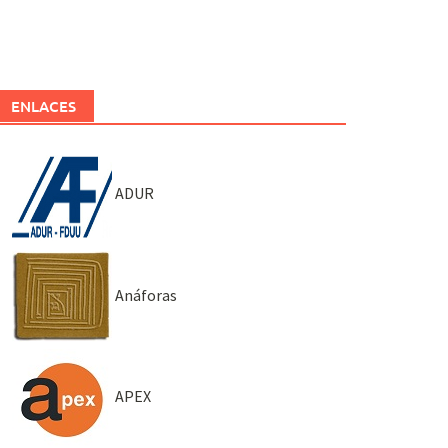
ENLACES
ADUR
Anáforas
APEX