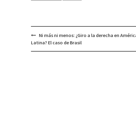
Ni más ni menos: ¿Giro a la derecha en Améric
Navegación
Latina? El caso de Brasil
de
entradas