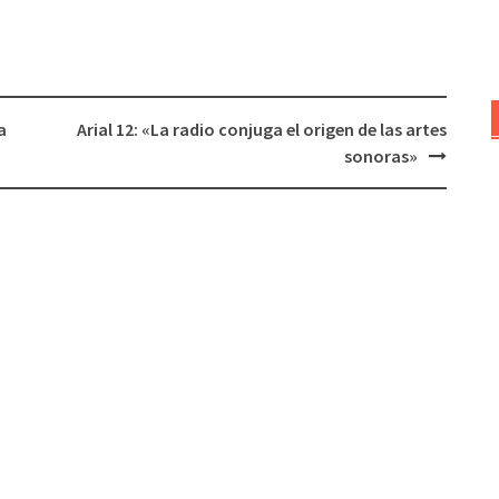
para
aumentar
o
disminuir
a
Arial 12: «La radio conjuga el origen de las artes
el
sonoras»
volumen.