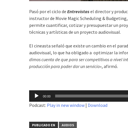
Pasó por el ciclo de
Entrevistas
el director y produ
instructor de Movie Magic Scheduling & Budgeting, 
permite cuantificar, cotizar y presupuestar un pro
técnicas y artísticas de un proyecto audiovisual.
El cineasta señaló que existe un cambio en el para
audiovisual, lo que ha obligado a optimizar la info
dimos cuenta de que para ser competitivos a nivel i
producción para poder dar un servicio»
, afirmó.
Reproductor
00:00
de
Podcast:
Play in new window
|
Download
audio
PUBLICADO EN
AUDIOS