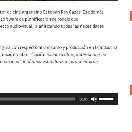
ctor de cine argentino Esteban Rey Cazes. Es además
software de planificación de rodaje que
yecto audiovisual, planificando todas las necesidades
digma con respecto al consumo y producción en la industria
rmación y planificación.
«Junto a otros profesionales no
nternacional debíamos estandarizar las maneras de
Utiliza
00:00
las
teclas
de
flecha
arriba/abajo