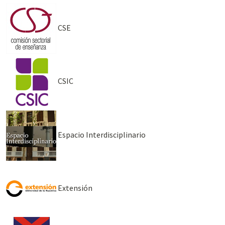
CSE
CSIC
Espacio Interdisciplinario
Extensión