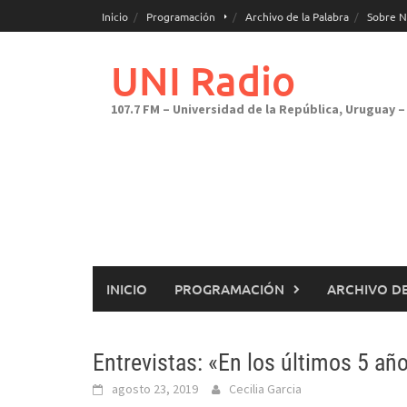
Saltar
Inicio
Programación
Archivo de la Palabra
Sobre N
al
contenido
UNI Radio
107.7 FM – Universidad de la República, Uruguay – 
INICIO
PROGRAMACIÓN
ARCHIVO DE
Entrevistas: «En los últimos 5 añ
agosto 23, 2019
Cecilia Garcia