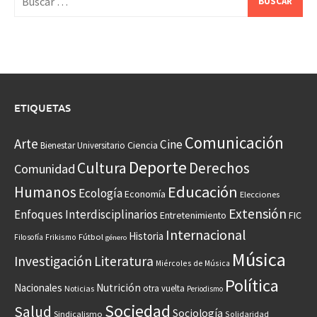
ETIQUETAS
Comunicación
Arte
Cine
Ciencia
Bienestar Universitario
Deporte
Cultura
Derechos
Comunidad
Educación
Humanos
Ecología
Economía
Elecciones
Extensión
Enfoques Interdisciplinarios
Entretenimiento
FIC
Internacional
Historia
Frikismo
Fútbol
Filosofía
género
Música
Investigación
Literatura
Miércoles de Música
Política
Nacionales
Nutrición
otra vuelta
Noticias
Periodismo
Sociedad
Salud
Sociología
Sindicalismo
Solidaridad