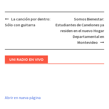
La canción por dentro:
Somos Bienestar:
Navegación
Sólo con guitarra
Estudiantes de Canelones ya
de
residen en el nuevo Hogar
entradas
Departamental en
Montevideo
UNI RADIO EN VIVO
Abrir en nueva página