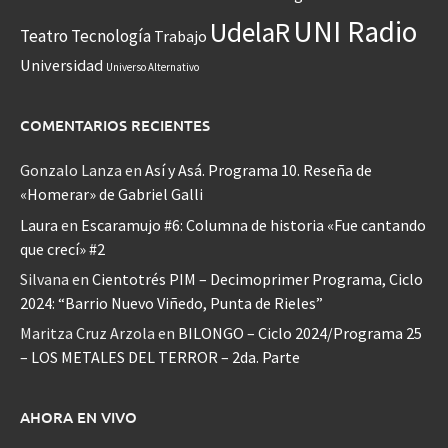
UNI Radio
UdelaR
Teatro
Tecnología
Trabajo
Universidad
Universo Alternativo
COMENTARIOS RECIENTES
Gonzalo Lanza
en
Así y Asá. Programa 10. Reseña de
«Homerar» de Gabriel Galli
Laura
en
Escaramujo #6: Columna de historia «Fue cantando
que crecí» #2
Silvana
en
Cientotrés PIM – Decimoprimer Programa, Ciclo
2024: “Barrio Nuevo Viñedo, Punta de Rieles”
Maritza Cruz Arzola
en
BILONGO – Ciclo 2024/Programa 25
– LOS METALES DEL TERROR – 2da. Parte
AHORA EN VIVO