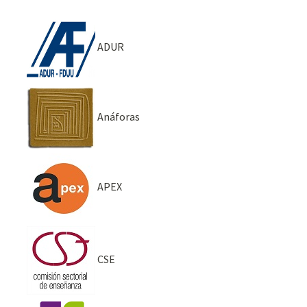
ADUR
Anáforas
APEX
CSE