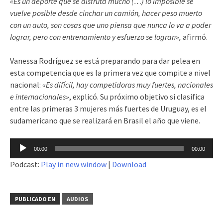
«Es un deporte que se disfruta mucho (…) lo imposible se
vuelve posible desde cinchar un camión, hacer peso muerto
con un auto, son cosas que uno piensa que nunca lo va a poder
lograr, pero con entrenamiento y esfuerzo se logran»,
afirmó.
Vanessa Rodríguez se está preparando para dar pelea en
esta competencia que es la primera vez que compite a nivel
nacional:
«Es difícil, hay competidoras muy fuertes, nacionales
e internacionales»
, explicó. Su próximo objetivo si clasifica
entre las primeras 3 mujeres más fuertes de Uruguay, es el
sudamericano que se realizará en Brasil el año que viene.
Reproductor
00:00
00:00
de
Podcast:
Play in new window
|
Download
audio
PUBLICADO EN
AUDIOS