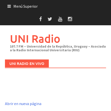
Saltar
Menú Superior
al
contenido
UNI Radio
107.7 FM – Universidad de la República, Uruguay – Asociada
a la Radio Internacional Universitaria (RIU)
UNI RADIO EN VIVO
Abrir en nueva página