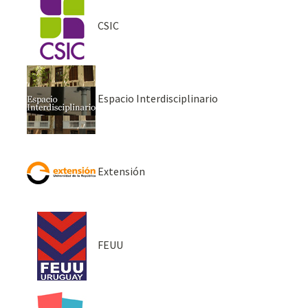
CSIC
Espacio Interdisciplinario
Extensión
FEUU